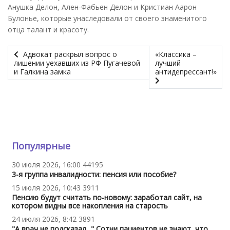
Анушка Делон, Ален-Фабьен Делон и Кристиан Аарон
Булонье, которые унаследовали от своего знаменитого
отца талант и красоту.
Адвокат раскрыл вопрос о
«Классика –
лишении уехавших из РФ Пугачевой
лучший
и Галкина замка
антидепрессант!»
Популярные
30 июля 2026, 16:00
44195
3-я группа инвалидности: пенсия или пособие?
15 июля 2026, 10:43
3911
Пенсию будут считать по-новому: заработал сайт, на
котором видны все накопления на старость
24 июля 2026, 8:42
3891
"А врач не подсказал..." Сотни пациентов не знают, что