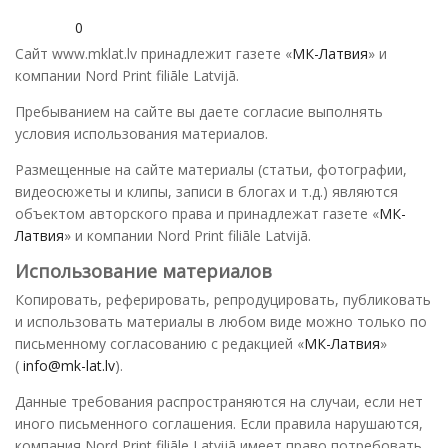
0
Сайт www.mklat.lv принадлежит газете «
МК-Латвия
» и
компании Nord Print filiāle Latvijā.
Пребыванием на сайте вы даете согласие выполнять
условия использования материалов.
Размещенные на сайте материалы (статьи, фотографии,
видеосюжеты и клипы, записи в блогах и т.д.) являются
объектом авторского права и принадлежат газете «
МК-
Латвия
» и компании Nord Print filiāle Latvijā.
Использование материалов
Копировать, реферировать, репродуцировать, публиковать
и использовать материалы в любом виде можно только по
письменному согласованию с редакцией «
МК-Латвия
»
(
info@mk-lat.lv
).
Данные требования распространяются на случаи, если нет
иного письменного соглашения. Если правила нарушаются,
компания Nord Print filiāle Latvijā имеет право потребовать