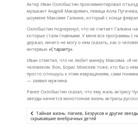
Актер Иван Охлобыстин прокомментировал отъезд н
музыкант Андрей Макаревич, певица Алла Пугачева,
шоумене Максиме Галкине, который с конца февра
Охлобыстин подчеркнул, что не считает Галкина ча
которые стали главными. У меня все программы с 
держал, ничего не могу о нем сказать, как о челов
интервью
«Стархиту»
.
Иван отметил, что не любит манеру Максима. «Я не
человеком. Вон, Борис Моисеев тоже, кто бы о нем 
просто отношусь к этим извращениям, сами понима
— заявил мужчина.
Ранее Охлобыстин сказал, что ему жаль актрису Чу
звезды начнется монотонная жизнь актрисы русско
Тайная жизнь: Нагиев, Безруков и другие звезды
скрывавшие внебрачных детей