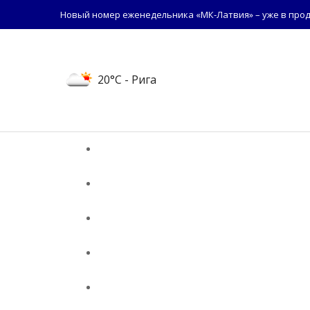
Новый номер еженедельника «МК-Латвия» – уже в прод
20°C
- Рига