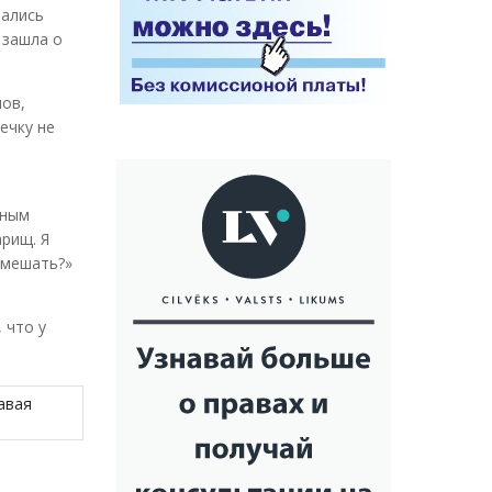
зались
 зашла о
пов,
ечку не
нным
арищ. Я
смешать?»
 что у
авая