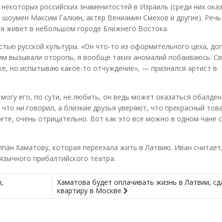
екоторых российских знаменитостей в Израиль (среди них ока
 шоумен Максим Галкин, актер Вениамин Смехов и другие). Речь
ля живет в небольшом городе Ближнего Востока.
стью русской культуры. «Он что-то из оформительного цеха, до
ним вызывали оторопь, я вообще таких аномалий побаиваюсь. Св
еке, но испытываю какое-то отчуждение», — признался артист в
 могу его, по сути, не любить, он ведь может оказаться обалде
что ни говорил, а близкие друзья уверяют, что прекрасный тов
ете, очень отрицательно. Вот как это все можно в одном чане 
лпан Хаматову, которая переехала жить в Латвию. Иван считает,
язычного прибалтийского театра.
,
Хаматова будет оплачивать жизнь в Латвии, сд
квартиру в Москве