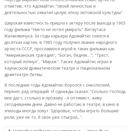
отметив, что Адомайтис "своей личностью и
деятельностью охватил целую эпоху литовской культуры".
Широкая известность пришла к актеру после выхода в 1965
году фильма "Никто не хотел умирать" Витаутаса
Жалакявичуса. За годы карьеры Адомайтис снялся в
десятках картин, в 1985 году получил звание народного
артиста СССР, прославился игрой в таких фильмах как
"Американская трагедия", "Богач, бедняк…", "Трест,
который лопнул", "Мираж". Также Адомайтис играл в
Каунасском драматическом театре и Национальном
драмтеатре Литвы.
В последние годы Адомайтис боролся с онкологией,
перенес ряд операций. И однажды сказал: "Сколько Господь
мне даст, столько и проживу - я оптимист, живу
сегодняшним днем. Давно не работаю в театре, в кино в
эпизоды иногда зовут. Здоровье, чтобы играть большие
роли, уже не то. Я свое уже отыграл...".