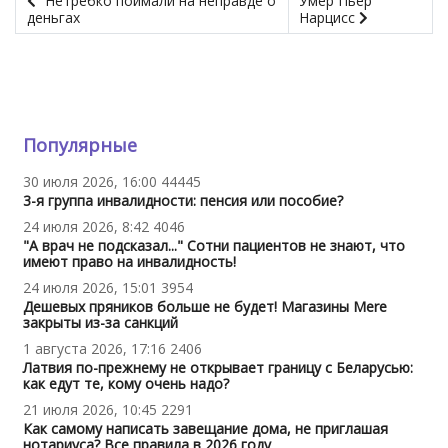
Нетребко поймали на неправде о
Умер Пьер
деньгах
Нарцисс
Популярные
30 июля 2026, 16:00
44445
3-я группа инвалидности: пенсия или пособие?
24 июля 2026, 8:42
4046
"А врач не подсказал..." Сотни пациентов не знают, что
имеют право на инвалидность!
24 июля 2026, 15:01
3954
Дешевых пряников больше не будет! Магазины Mere
закрыты из-за санкций
1 августа 2026, 17:16
2406
Латвия по-прежнему не открывает границу с Беларусью:
как едут те, кому очень надо?
21 июля 2026, 10:45
2291
Как самому написать завещание дома, не приглашая
нотариуса? Все правила в 2026 году