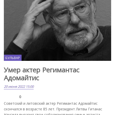
БУЛЬВАР
Умер актер Регимантас
Адомайтис
20 июня 2022 15:00
0
Советский и литовский актер Регимантас Адомайтис
скончался в возрасте 85 лет. Президент Литвы Гитанас
Науседа выразил свои соболезнования семье артиста,