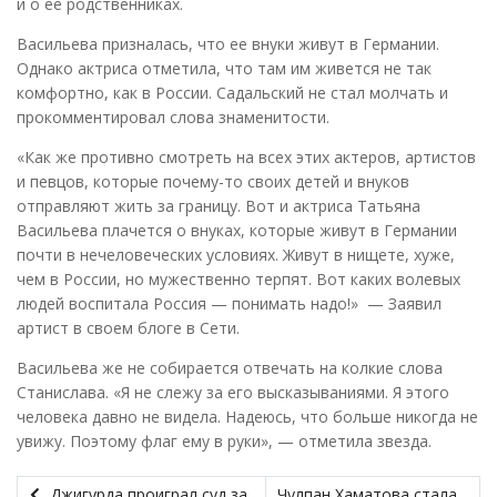
и о ее родственниках.
Васильева призналась, что ее внуки живут в Германии.
Однако актриса отметила, что там им живется не так
комфортно, как в России. Садальский не стал молчать и
прокомментировал слова знаменитости.
«Как же противно смотреть на всех этих актеров, артистов
и певцов, которые почему-то своих детей и внуков
отправляют жить за границу. Вот и актриса Татьяна
Васильева плачется о внуках, которые живут в Германии
почти в нечеловеческих условиях. Живут в нищете, хуже,
чем в России, но мужественно терпят. Вот каких волевых
людей воспитала Россия — понимать надо!» — Заявил
артист в своем блоге в Сети.
Васильева же не собирается отвечать на колкие слова
Станислава. «Я не слежу за его высказываниями. Я этого
человека давно не видела. Надеюсь, что больше никогда не
увижу. Поэтому флаг ему в руки», — отметила звезда.
Джигурда проиграл суд за
Чулпан Хаматова стала