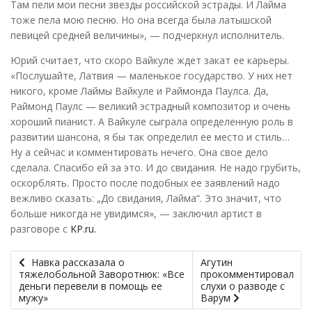
Там пели мои песни звезды российской эстрады. И Лайма
тоже пела мою песню. Но она всегда была латышской
певицей средней величины», — подчеркнул исполнитель.
Юрий считает, что скоро Вайкуле ждет закат ее карьеры.
«Послушайте, Латвия — маленькое государство. У них нет
никого, кроме Лаймы Вайкуле и Раймонда Паулса. Да,
Раймонд Паулс — великий эстрадный композитор и очень
хороший пианист. А Вайкуле сыграла определенную роль в
развитии шансона, я бы так определил ее место и стиль…
Ну а сейчас и комментировать нечего. Она свое дело
сделала. Спасибо ей за это. И до свидания. Не надо грубить,
оскорблять. Просто после подобных ее заявлений надо
вежливо сказать: „До свидания, Лайма“. Это значит, что
больше никогда не увидимся», — заключил артист в
разговоре с
KP.ru.
Навка рассказала о
Агутин
тяжелобольной Заворотнюк: «Все
прокомментировал
деньги перевели в помощь ее
слухи о разводе с
мужу»
Варум