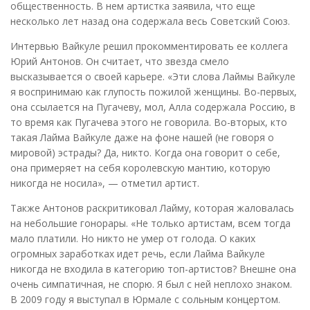
общественность. В нем артистка заявила, что еще
несколько лет назад она содержала весь Советский Союз.
Интервью Вайкуле решил прокомментировать ее коллега
Юрий Антонов. Он считает, что звезда смело
высказывается о своей карьере. «Эти слова Лаймы Вайкуле
я воспринимаю как глупость пожилой женщины. Во-первых,
она ссылается на Пугачеву, мол, Алла содержала Россию, в
то время как Пугачева этого не говорила. Во-вторых, кто
такая Лайма Вайкуле даже на фоне нашей (не говоря о
мировой) эстрады? Да, никто. Когда она говорит о себе,
она примеряет на себя королевскую мантию, которую
никогда не носила», — отметил артист.
Также Антонов раскритиковал Лайму, которая жаловалась
на небольшие гонорары. «Не только артистам, всем тогда
мало платили. Но никто не умер от голода. О каких
огромных заработках идет речь, если Лайма Вайкуле
никогда не входила в категорию топ-артистов? Внешне она
очень симпатичная, не спорю. Я был с ней неплохо знаком.
В 2009 году я выступал в Юрмале с сольным концертом.