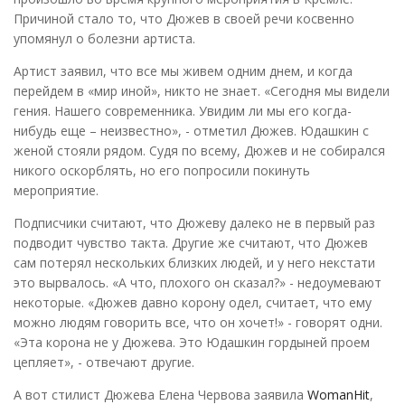
Причиной стало то, что Дюжев в своей речи косвенно
упомянул о болезни артиста.
Артист заявил, что все мы живем одним днем, и когда
перейдем в «мир иной», никто не знает. «Сегодня мы видели
гения. Нашего современника. Увидим ли мы его когда-
нибудь еще – неизвестно», - отметил Дюжев. Юдашкин с
женой стояли рядом. Судя по всему, Дюжев и не собирался
никого оскорблять, но его попросили покинуть
мероприятие.
Подписчики считают, что Дюжеву далеко не в первый раз
подводит чувство такта. Другие же считают, что Дюжев
сам потерял нескольких близких людей, и у него некстати
это вырвалось. «А что, плохого он сказал?» - недоумевают
некоторые. «Дюжев давно корону одел, считает, что ему
можно людям говорить все, что он хочет!» - говорят одни.
«Эта корона не у Дюжева. Это Юдашкин гордыней проем
цепляет», - отвечают другие.
А вот стилист Дюжева Елена Червова заявила
WomanHit
,