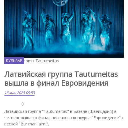
Facebook.com / Tautumeitas
БУЛЬВАР
Латвийская группа Tautumeitas
вышла в финал Евровидения
16 мая 2025 09:53
0
Латвийская группа "Tautumeitas" в Базеле (Швейцария) в
четверг вышла в финал песенного конкурса "Евровидение" с
песней "Bur man laimi".