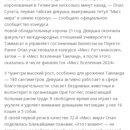
коронованная в Телингане несколько минут назад, — Опал
Сучата, первая тайская девушка, выигравшая титул "Мисс
мира" и синюю корону», — сообщило официальное
сообщество конкурса.
Новой обладательнице короны 21 год. Девушка окончила
факультет международных отношений Университета
Таммасат и управляет гостиничным бизнесом на Пхукете.
Ранее Опал участвовала в конкурсе «Мисс Раттанакосин»,
затем — в «Мисс Вселенная Таиланд», а после этого
оказалась в числе финалисток «Мисс Вселенная-2024».
У Чуангсри высокий рост, особенно для уроженки Таиланда
— 180 сантиметров. Девушка активно работает в сфере
благотворительности: спасает бездомных животных и
волонтерит в организации Opal For Her, помогающей
больным раком груди. В свободное время она играет на
укулеле и уделяет внимание домашним питомцам: у нее 16
кошек и 5 собак.
В своей первой речи в качестве 72-й «Мисс мира» Опал
поделилась ближайшими планами. «Этот момент — не