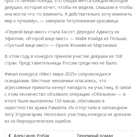
просто личная победа, это общая мечта каждой молодой
девушки, которая хочет, чтобы ее видели, слышали и чтобы
она могла что-то изменить. Я действительно хочу изменить
мир к лучшему», — заверила титулованная красавица.
«Первой вице-мисс» стала Хассет Дередже Адмассу из
Эфиопии, «Второй вице-мисс» — Майя Клайда из Польши,
«Третьей вице-мисс» — Орели Жоахим из Мартиники.
В этом году в конкурсе приняли участие девушки из 108
стран. Представительницы России среди них не было.
Финал конкурса «Мисс мира-2025» сопровождался
скандалами. Местные чиновники опасались, что
агрессивные приматы начнут нападать на участниц. В связи
с этим лесничество объявило операцию «Обезьяна» — в
итоге были выловлены 150 макак, обитавших в
окрестностях храма Рамаппа. Их отпустили в заповедном
лесу Этурнагарам. Несколько участниц конкурса не доехали
из-за бюрократических ошибок.
Александр Робак
Тюремный роман