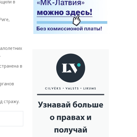
бщили в
Риге,
малолетних
.
странена в
органов
д стражу.