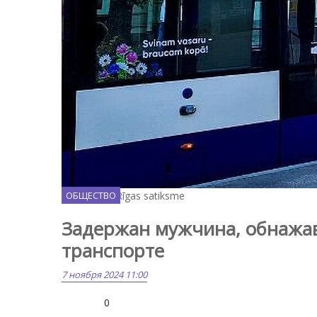
Facebook / Rīgas satiksme
ОБЩЕСТВО
Задержан мужчина, обнажа
транспорте
7 ноября 2024 11:00
0