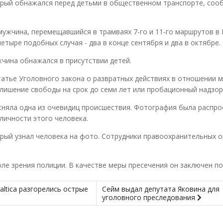
орый обнажался перед детьми в общественном транспорте, соо
ужчина, перемещавшийся в трамваях 7-го и 11-го маршрутов в 
тыре подобных случая - два в конце сентября и два в октябре.
жчина обнажался в присутствии детей.
татье Уголовного закона о развратных действиях в отношении 
 лишение свободы на срок до семи лет или пробационный надзор
няла одна из очевидиц происшествия. Фотография была распро
личности этого человека.
рый узнал человека на фото. Сотрудники правоохранительных 
ле зрения полиции. В качестве меры пресечения он заключен по
altica разгорелись острые
Сейм выдал депутата Яковина для
уголовного преследования