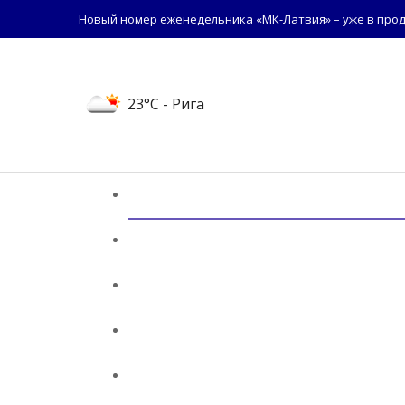
Новый номер еженедельника «МК-Латвия» – уже в прод
23°C
- Рига