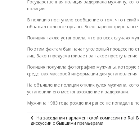
Государственная полиция задержала мужчину, кот
полиции.
В полицию поступило сообщение о том, что некий м
обнажал половые органы. Было зарегистрировано че
Полиция также установила, что во всех случаях му
По этим фактам был начат уголовный процесс по с
лиц. Закон предусматривает за такое преступление
Полиция получила фотографию мужчины, которую с
средствах массовой информации для установления 
На объявление полиции откликнулся мужчина, кото
установили его местонахождение и задержали.
Мужчина 1983 года рождения ранее не попадал в по
На заседании парламентской комиссии по Rail B
дискуссии с бывшими премьерами