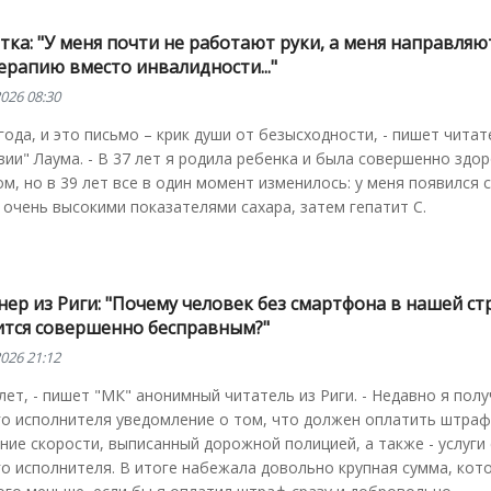
ка: "У меня почти не работают руки, а меня направляю
ерапию вместо инвалидности..."
026 08:30
года, и это письмо – крик души от безысходности, - пишет чита
ии" Лаума. - В 37 лет я родила ребенка и была совершенно здо
м, но в 39 лет все в один момент изменилось: у меня появился 
 очень высокими показателями сахара, затем гепатит С.
ер из Риги: "Почему человек без смартфона в нашей ст
ится совершенно бесправным?"
026 21:12
лет, - пишет "МК" анонимный читатель из Риги. - Недавно я полу
го исполнителя уведомление о том, что должен оплатить штраф
ие скорости, выписанный дорожной полицией, а также - услуги
о исполнителя. В итоге набежала довольно крупная сумма, кот