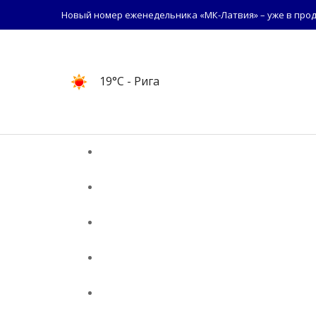
Новый номер еженедельника «МК-Латвия» – уже в прод
19°C
- Рига