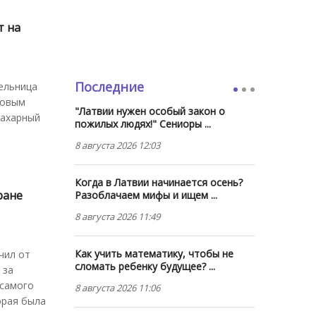
т на
Последние
тельница
ровым
"Латвии нужен особый закон о
сахарный
пожилых людях!" Сениоры ...
8 августа 2026 12:03
Когда в Латвии начинается осень?
ране
Разоблачаем мифы и ищем ...
8 августа 2026 11:49
Как учить математику, чтобы не
чил от
сломать ребенку будущее? ...
 за
 самого
8 августа 2026 11:06
орая была