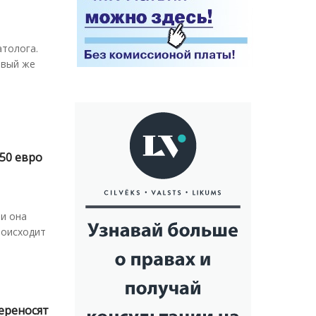
атолога.
овый же
50 евро
ли она
роисходит
ереносят