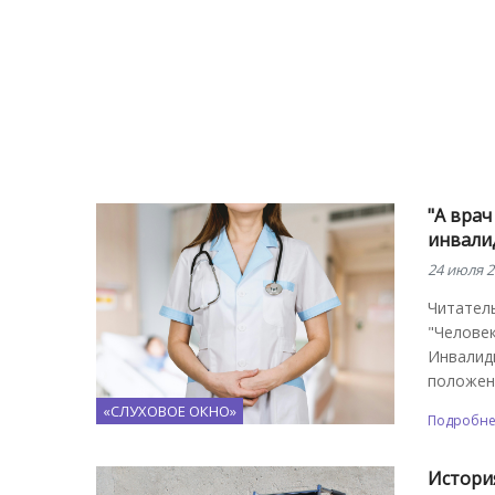
"А врач
инвали
24 июля 2
Читатель
"Человек
Инвалидн
положен
«СЛУХОВОЕ ОКНО»
Подробн
История