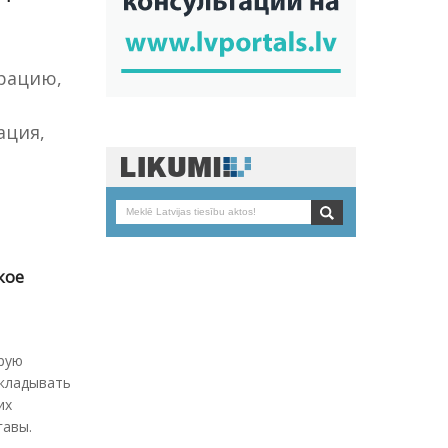
ерацию,
ация,
кое
орую
ыкладывать
их
гавы.