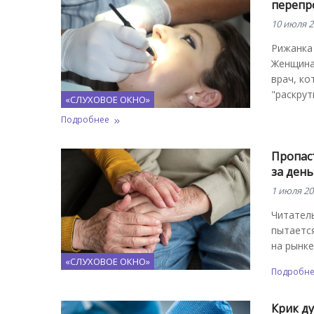
перепро
10 июля 2
Рижанка 
Женщина 
врач, ко
"раскрут
«СЛУХОВОЕ ОКНО»
Подробнее
Пропас
за день
1 июля 20
Читатель
пытается
на рынке
«СЛУХОВОЕ ОКНО»
Подробн
Крик ду