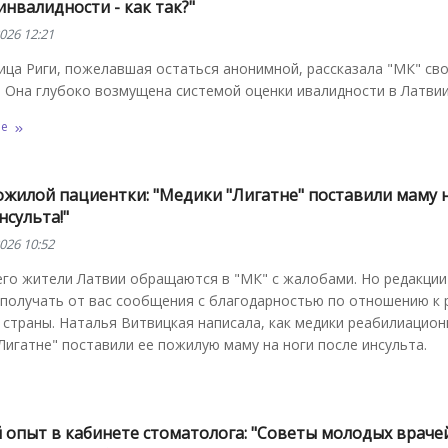
инвалидности - как так?"
026 12:21
ица Риги, пожелавшая остаться анонимной, рассказала "МК" св
 Она глубоко возмущена системой оценки ивалидности в Латви
ее
ожилой пациентки: "Медики "Лигатне" поставили маму 
нсульта!"
026 10:52
его жители Латвии обращаются в "МК" с жалобами. Но редакции
 получать от вас сообщения с благодарностью по отношению к
страны. Наталья Витвицкая написала, как медики реабилиацион
Лигатне" поставили ее пожилую маму на ноги после инсульта.
 опыт в кабинете стоматолога: "Советы молодых враче