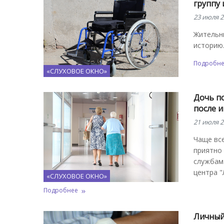
группу 
23 июля 2
Жительн
историю.
Подробн
«СЛУХОВОЕ ОКНО»
Дочь п
после и
21 июля 2
Чаще вс
приятно
службам 
центра "
«СЛУХОВОЕ ОКНО»
Подробнее
Личный