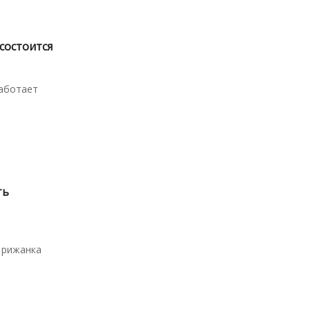
состоится
работает
ть
т рижанка