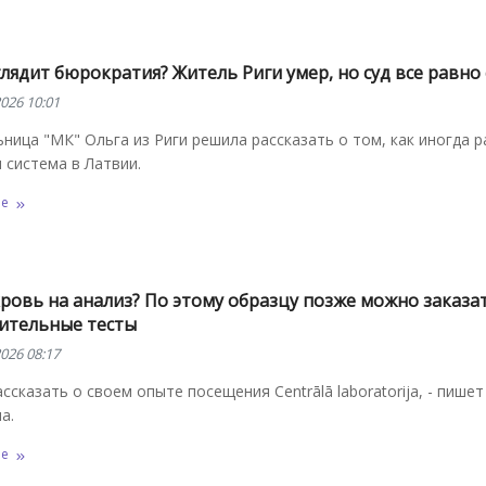
лядит бюрократия? Житель Риги умер, но суд все равно 
026 10:01
ница "МК" Ольга из Риги решила рассказать о том, как иногда 
 система в Латвии.
ее
ровь на анализ? По этому образцу позже можно заказа
ительные тесты
026 08:17
ассказать о своем опыте посещения Centrālā laboratorija, - пише
на.
ее