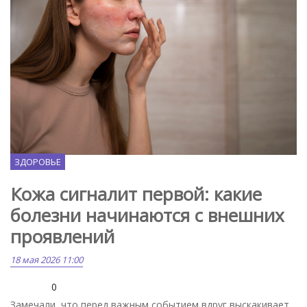
Freepik.com
ЗДОРОВЬЕ
Кожа сигналит первой: какие
болезни начинаются с внешних
проявлений
18 мая 2026 11:00
0
Замечали, что перед важным событием вдруг выскакивает