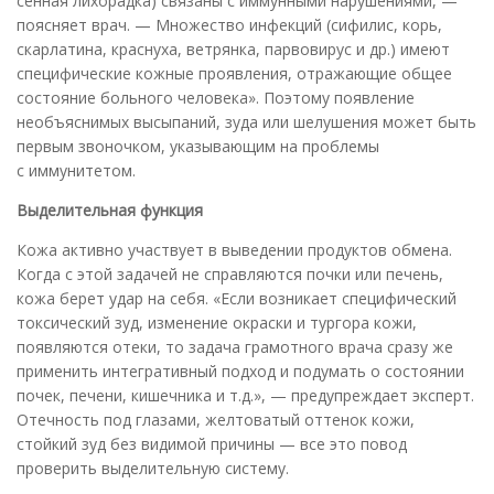
сенная лихорадка) связаны с иммунными нарушениями, —
поясняет врач. — Множество инфекций (сифилис, корь,
скарлатина, краснуха, ветрянка, парвовирус и др.) имеют
специфические кожные проявления, отражающие общее
состояние больного человека». Поэтому появление
необъяснимых высыпаний, зуда или шелушения может быть
первым звоночком, указывающим на проблемы
с иммунитетом.
Выделительная функция
Кожа активно участвует в выведении продуктов обмена.
Когда с этой задачей не справляются почки или печень,
кожа берет удар на себя. «Если возникает специфический
токсический зуд, изменение окраски и тургора кожи,
появляются отеки, то задача грамотного врача сразу же
применить интегративный подход и подумать о состоянии
почек, печени, кишечника и т.д.», — предупреждает эксперт.
Отечность под глазами, желтоватый оттенок кожи,
стойкий зуд без видимой причины — все это повод
проверить выделительную систему.