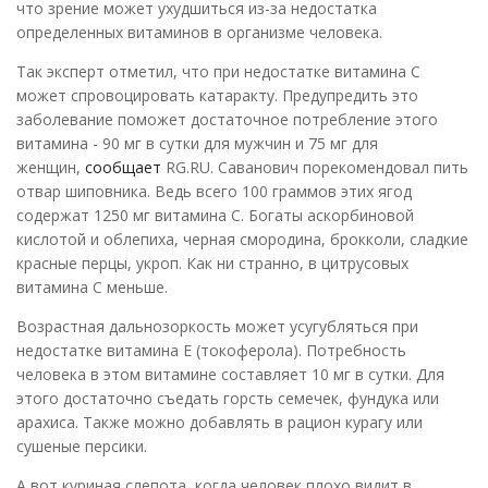
что зрение может ухудшиться из-за недостатка
определенных витаминов в организме человека.
Так эксперт отметил, что при недостатке витамина С
может спровоцировать катаракту. Предупредить это
заболевание поможет достаточное потребление этого
витамина - 90 мг в сутки для мужчин и 75 мг для
женщин,
сообщает
RG.RU. Саванович порекомендовал пить
отвар шиповника. Ведь всего 100 граммов этих ягод
содержат 1250 мг витамина С. Богаты аскорбиновой
кислотой и облепиха, черная смородина, брокколи, сладкие
красные перцы, укроп. Как ни странно, в цитрусовых
витамина С меньше.
Возрастная дальнозоркость может усугубляться при
недостатке витамина Е (токоферола). Потребность
человека в этом витамине составляет 10 мг в сутки. Для
этого достаточно съедать горсть семечек, фундука или
арахиса. Также можно добавлять в рацион курагу или
сушеные персики.
А вот куриная слепота, когда человек плохо видит в