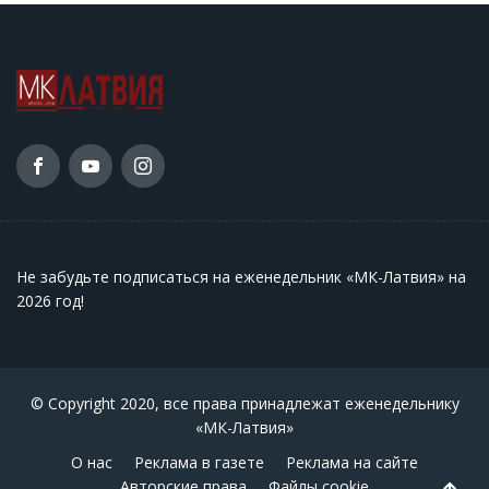
Не забудьте подписаться на еженедельник «МК-Латвия» на
2026 год
!
© Copyright 2020, все права принадлежат еженедельнику
«МК-Латвия»
О нас
Реклама в газете
Реклама на сайте
Авторские права
Файлы cookie
Back