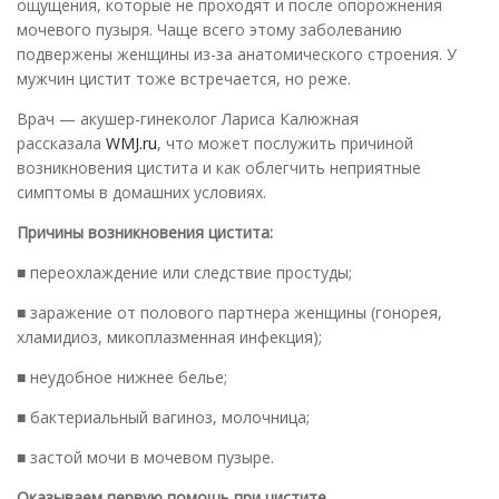
ощущения, которые не проходят и после опорожнения
мочевого пузыря. Чаще всего этому заболеванию
подвержены женщины из-за анатомического строения. У
мужчин цистит тоже встречается, но реже.
Врач — акушер-гинеколог Лариса Калюжная
рассказала
WMJ.ru
, что может послужить причиной
возникновения цистита и как облегчить неприятные
симптомы в домашних условиях.
Причины возникновения цистита:
■ переохлаждение или следствие простуды;
■ заражение от полового партнера женщины (гонорея,
хламидиоз, микоплазменная инфекция);
■ неудобное нижнее белье;
■ бактериальный вагиноз, молочница;
■ застой мочи в мочевом пузыре.
Оказываем первую помощь при цистите