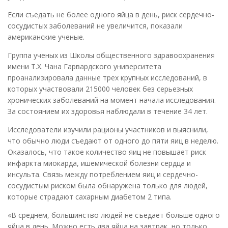
Если съедать не более одного яйца в день, риск сердечно-
сосудистых заболеваний не увеличится, показали
американские ученые.
Группа ученых из Школы общественного здравоохранения
имени Т.Х. Чана Гарвардского университета
проанализировала данные трех крупных исследований, в
которых участвовали 215000 человек без серьезных
хронических заболеваний на момент начала исследования.
За состоянием их здоровья наблюдали в течение 34 лет.
Исследователи изучили рационы участников и выяснили,
что обычно люди съедают от одного до пяти яиц в неделю.
Оказалось, что такое количество яиц не повышает риск
инфаркта миокарда, ишемической болезни сердца и
инсульта. Связь между потреблением яиц и сердечно-
сосудистым риском была обнаружена только для людей,
которые страдают сахарным диабетом 2 типа.
«В среднем, большинство людей не съедает больше одного
яйца в день. Можно есть два яйца на завтрак, но только