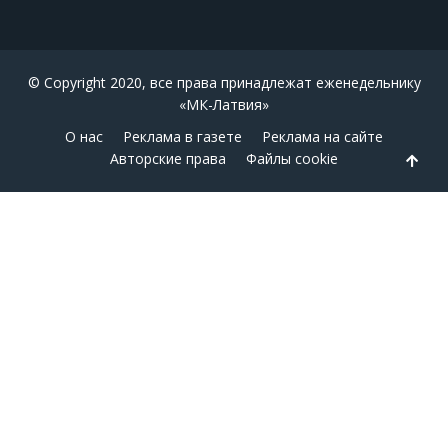
© Copyright 2020, все права принадлежат еженедельнику
«МК-Латвия»
О нас
Реклама в газете
Реклама на сайте
Авторские права
Файлы cookie
Back