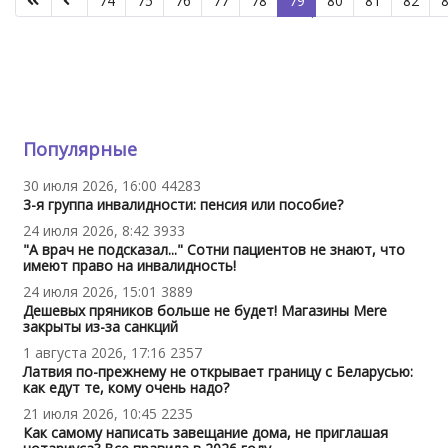
74
75
76
77
78
79
80
81
82
Страница 79 из 190
Популярные
30 июля 2026, 16:00
44283
3-я группа инвалидности: пенсия или пособие?
24 июля 2026, 8:42
3933
"А врач не подсказал..." Сотни пациентов не знают, что
имеют право на инвалидность!
24 июля 2026, 15:01
3889
Дешевых пряников больше не будет! Магазины Mere
закрыты из-за санкций
1 августа 2026, 17:16
2357
Латвия по-прежнему не открывает границу с Беларусью:
как едут те, кому очень надо?
21 июля 2026, 10:45
2235
Как самому написать завещание дома, не приглашая