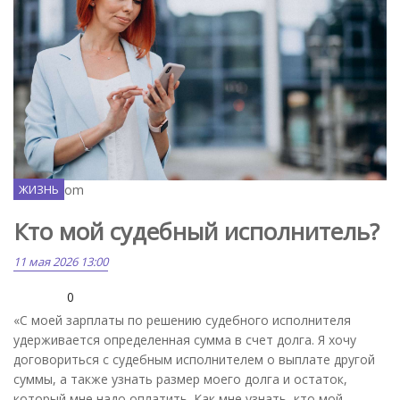
Freepik.com
ЖИЗНЬ
Кто мой судебный исполнитель?
11 мая 2026 13:00
0
«С моей зарплаты по решению судебного исполнителя
удерживается определенная сумма в счет долга. Я хочу
договориться с судебным исполнителем о выплате другой
суммы, а также узнать размер моего долга и остаток,
который мне надо оплатить. Как мне узнать, кто мой