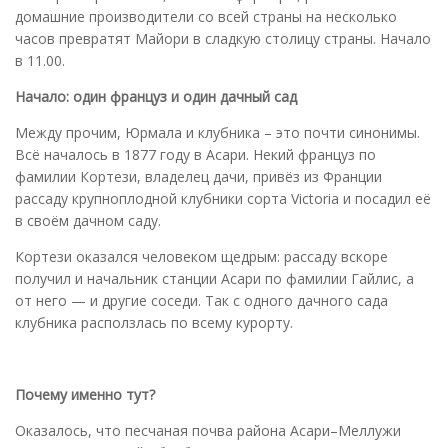
домашние производители со всей страны на несколько
часов превратят Майори в сладкую столицу страны. Начало
в 11.00.
Начало: один француз и один дачный сад
Между прочим, Юрмала и клубника – это почти синонимы.
Всё началось в 1877 году в Асари. Некий француз по
фамилии Кортези, владелец дачи, привёз из Франции
рассаду крупноплодной клубники сорта Victoria и посадил её
в своём дачном саду.
Кортези оказался человеком щедрым: рассаду вскоре
получил и начальник станции Асари по фамилии Гайлис, а
от него — и другие соседи. Так с одного дачного сада
клубника расползлась по всему курорту.
Почему именно тут?
Оказалось, что песчаная почва района Асари–Меллужи