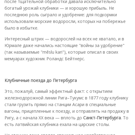
после тщательной обработки давала исключительно
богатый урожай клубники — и хорошую прибыль. Не
последнюю роль сыграло и удобрение: для подкормки
использовали морские водоросли, которых на побережье
было в избытке.
Интересный штрих — водорослей на всех не хватало, и в
Юрмале даже начались настоящие "войны за удобрение"
(так называемые "mēslu kari"), которые описал в своих
мемуарах художник Роландс Бейтнерс.
Клубничные поезда до Петербурга
Это, пожалуй, самый эффектный факт: с открытием
железнодорожной линии Рига–Тукумс в 1877 году клубнику
стали грузить прямо на станции Асари в специальные
вагоны, прицепленные к поезду, и отправлять на продажу в
Ригу, а с начала XX века — вплоть до
Санкт-Петербурга
. То
есть латвийская клубника ехала на царские столы.