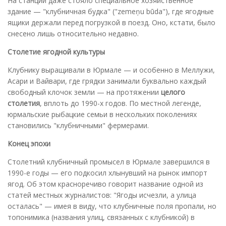
На станции даже стояло специальное хозяйственное
здание — "клубничная будка" ("zemeņu būda"), где ягодные
ящики держали перед погрузкой в поезд. Оно, кстати, было
снесено лишь относительно недавно.
Столетие ягодной культуры
Клубнику выращивали в Юрмале — и особенно в Меллужи,
Асари и Вайвари, где грядки занимали буквально каждый
свободный клочок земли — на протяжении
целого
столетия
, вплоть до 1990-х годов. По местной легенде,
юрмальские рыбацкие семьи в нескольких поколениях
становились "клубничными" фермерами.
Конец эпохи
Столетний клубничный промысел в Юрмале завершился в
1990-е годы — его подкосил хлынувший на рынок импорт
ягод. Об этом красноречиво говорит название одной из
статей местных журналистов: "Ягоды исчезли, а улица
осталась" — имея в виду, что клубничные поля пропали, но
топонимика (названия улиц, связанных с клубникой) в