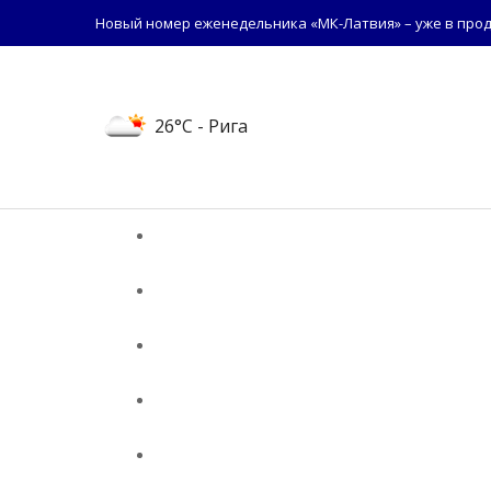
Новый номер еженедельника «МК-Латвия» – уже в прод
26°C
- Рига