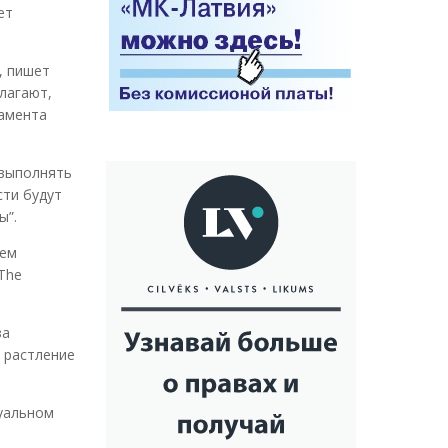
ет
, пишет
олагают,
ламента
 выполнять
сти будут
ы”.
ием
The
за
 растление
суальном