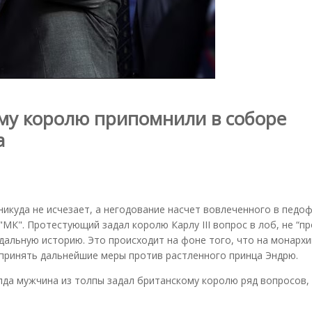
му королю припомнили в соборе
а
икуда не исчезает, а негодование насчет вовлеченного в педо
МК". Протестующий задал королю Карлу III вопрос в лоб, не “пр
дальную историю. Это происходит на фоне того, что на монарх
принять дальнейшие меры против растленного принца Эндрю.
да мужчина из толпы задал британскому королю ряд вопросов,