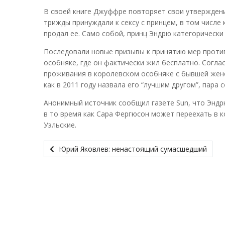
В своей книге Джуффре повторяет свои утверждения
трижды принуждали к сексу с принцем, в том числе 
продал ее. Само собой, принц Эндрю категорически
Последовали новые призывы к принятию мер против
особняке, где он фактически жил бесплатно. Согла
проживания в королевском особняке с бывшей жено
как в 2011 году назвала его “лучшим другом”, пара
Анонимный источник сообщил газете Sun, что Эндр
в то время как Сара Фергюсон может переехать в к
Уэльские.
Юрий Яковлев: ненастоящий сумасшедший