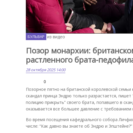
Скриншот из видео
БУЛЬВАР
Позор монархии: британско
растленного брата-педофил
28 октября 2025 14:00
0
Позорное пятно на британской королевской семьи н
скандал принца Эндрю только разрастается, пишет "
полицию прикрыть” своего брата, попавшего в скан
оказывается все большее давление с требованием 
Во время посещения кафедрального собора Личфил
числе: “Как давно вы знаете об Эндрю и Эпштейне?”