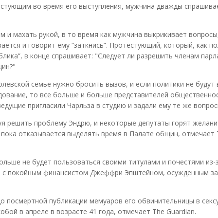
тестующим во время его выступления, мужчина дважды спрашива
и махать рукой, в то время как мужчина выкрикивает вопросы
ается и говорит ему “заткнись”. Протестующий, который, как п
лика”, в конце спрашивает: "Следует ли разрешить членам пар
щин?"
оролевской семье нужно бросить вызов, и если политики не будут
едование, то все больше и больше представителей общественно
дущие пригласили Чарльза в студию и задали ему те же вопрос
уя решить проблему Эндрю, и некоторые депутаты горят желан
о пока отказывается выделять время в Палате общин, отмечает 
ольше не будет пользоваться своими титулами и почестями из-
й с покойным финансистом Джеффри Эпштейном, осужденным за
до посмертной публикации мемуаров его обвинительницы в сек
бой в апреле в возрасте 41 года, отмечает The Guardian.