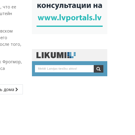
, что ее
пштейн
евском
шего
осле того,
ж Фрогмор,
сса
ть дома