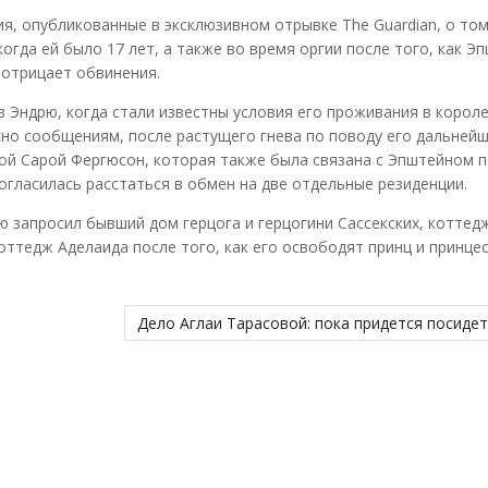
, опубликованные в эксклюзивном отрывке The Guardian, о том
когда ей было 17 лет, а также во время оргии после того, как Э
 отрицает обвинения.
 Эндрю, когда стали известны условия его проживания в корол
сно сообщениям, после растущего гнева по поводу его дальней
й Сарой Фергюсон, которая также была связана с Эпштейном п
 согласилась расстаться в обмен на две отдельные резиденции.
ю запросил бывший дом герцога и герцогини Сассекских, коттед
оттедж Аделаида после того, как его освободят принц и принце
Дело Аглаи Тарасовой: пока придется посиде