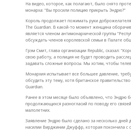
На видео, которое, как полагают, было снято про
монарха: “Вы просили полицию прикрыть Эндрю?”
Король продолжает пожимать руки доброжелателям 
The Guardian. В какой-то момент женщина оборачив
является членом антимонархической группы “Респуб
обсуждать членов королевской семьи в Палате об
Грэм Смит, глава организации Republic, сказал: “К
свою работу, а полиция не будет проводить рассл
задавать сложные вопросы. Мы хотим, чтобы телеве
Монархия испытывает все большее давление, треб
обсудить эту тему, хотя британское правительств
Guardian.
Ранее в этом месяце было объявлено, что Эндрю б
продолжающихся разногласий по поводу его связе
малолетних.
Заявление Эндрю было сделано за несколько дней 
насилии Вирджинии Джуффр, которая покончила с со