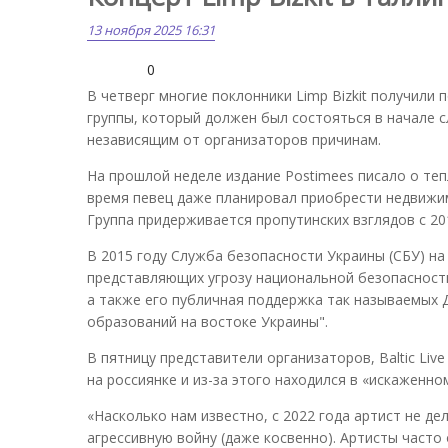
13 ноября 2025 16:31
0
В четверг многие поклонники Limp Bizkit получили
группы, который должен был состояться в начале 
независящим от организаторов причинам.
На прошлой неделе издание Postimees писало о тепл
время певец даже планировал приобрести недвижи
Группа придерживается пропутинских взглядов с 20
В 2015 году Служба безопасности Украины (СБУ) на 
представляющих угрозу национальной безопасности
а также его публичная поддержка так называемых 
образований на востоке Украины".
В пятницу представители организаторов, Baltic Li
на россиянке и из-за этого находился в «искаженн
«Насколько нам известно, с 2022 года артист не 
агрессивную войну (даже косвенно). Артисты част