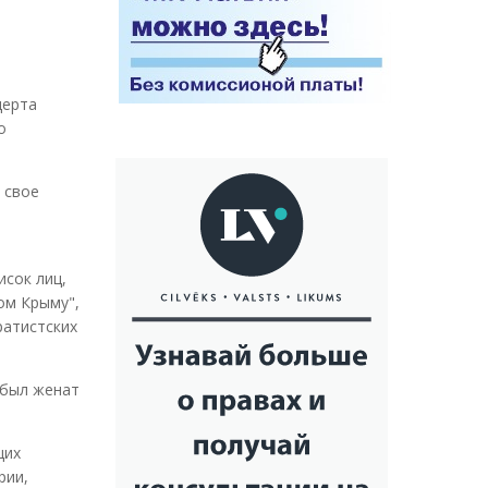
церта
о
 свое
исок лиц,
ом Крыму",
ратистских
 был женат
щих
рии,