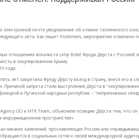
 по электронной почте уведомление об отмене таллиннского кон
следующего лета. Как пишет Postimees, мероприятие отменено п
ых отношениях вокалиста Limp Bizkit Фреда Дёрста с Россией: в
мость в оккупированном Крыму.
15 года.
пять лет запретила Фреду Дёрсту въезд в страну, внеся его в сп
. Причиной запрета стали выступления Дёрста в "оккупированн
Донецкой и Луганской народных республик – "непризнанных сепа
ve Agency OÜ и NTR Team, объяснили позицию Дёрста тем, что он
ом информационном пространстве».
делал никаких заявлений, прославляющих Россию или оправдываю
о обращаются в социальных сетях к своей международной аудито