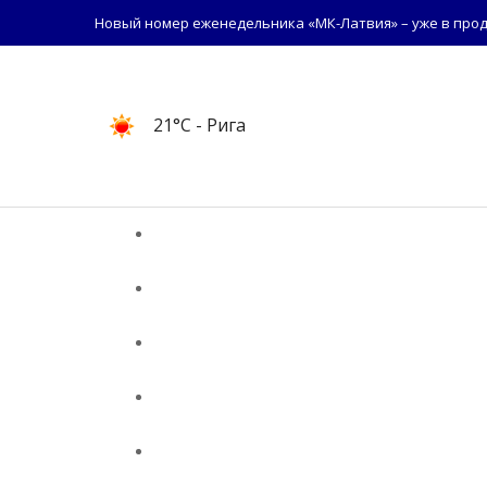
Новый номер еженедельника «МК-Латвия» – уже в прод
21°C
- Рига