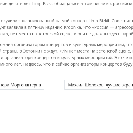
ие десять лет Limp Bizkit обращались в том числе и к российск
осудили запланированный на май концерт Limp Bizkit. Советник 
г заявила в пятницу изданию Kroonika, что «Россия — агрессор
сию, нет места на эстонской сцене, и они не должны здесь зара
омнил организаторам концертов и культурных мероприятий, что
страны, в Эстонии не ждут. «Им нет места на эстонской сцене, 
и организаторы концертов и культурных мероприятий. Это четк
много лет. Надеюсь, что и сейчас организаторы концертов буду
рэпера Моргенштерна
Михаил Шолохов: лучшие экра