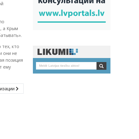
ой
по
, а Крым
батывать».
 тех, кто
и они не
ая позиция
т ему
низации