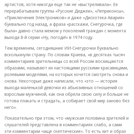
артистов, хотя никогда еще так не «выстреливала». Ее
перерабатывали группы «Русские Диджеи», «Леприконсы»,
«Приключения Электроников» и даже «Дискотека Авария»
буквально год назад, а фраза «расскажи, Снегурочка, где
была» давно стала мемом у поколений граждан с момента
выхода 8-й серии «Ну, погоди!» в 1974 году.
Тем временем, сегодняшние ИИ-Снегурочки буквально
всколыхнули страну. По словам Краева, «в десятках тысяч
комментариев зрительницы со всей России восхищаются
образами, называют их настоящими русскими красавицами,
ролевыми моделями, на которых хочется смотреть снова и
снова. Некоторые даже написали, что «это — история
выхода маленькой девочки из абьюзивных отношений со
взрослым мужчиной, как она обрела свою силу и больше не
готова плакать и страдать, а собирает свой мир заново без
него».
Показательно при этом, что «мужская половина зрителей и
слушателей представлена в комментариях слабо, а сами
эти комментарии чаще скептические». То есть хит и образ