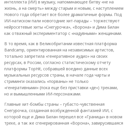
интеллекта (ИИ) в музыку, напоминающее битву «не на
жизнь, а на смерть» между старым и новым, с наступлением
Нового года обретает все более драматичные формы. Под
ИИ-натиском пали новогодние хит-парады – торжествуют
нейросетевые хиты «Снегурочка», «Ворона» и Дима Билан
как отважный экспериментатор с «надувными» женщинами.
В то время, как в Великобритании известная платформа
Bandcamp, ориентированная на независимых артистов,
тотально запретила «генеративное аудио» на своих
ресурсах, в России, согласно статистическому отчету
платформы TopHit, собравшей воедино данные всех
музыкальных ресурсов страны, в начале года чарты и
стриминги оказались «порваны» не только
«генеративными» (пока еще без приставки «де») треками,
но и вымышленными ИИ-персонажами.
Главные хит-бомбы страны – губасто-чувственная
Снегурочка, созданная возбужденной фантазией ИИ, с
которой еще и Дима Билан перешел все «Границы» в новом
треке, а так же сгенерированная «Ворона», завирусившаяся