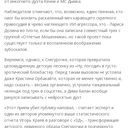
от инкогнито-дуэта Кенни и МС Дымка.
Наблюдатели отмечают, что, возможно, единственная, кто
смог бы вонзить раскаленный меч карающего скрепного
правосудия в чрево наглеющего ИИ-агрессора, это - Лариса
Долина во плоти, если бы она записала совместный трек с
группой «Отпетые Мошенники», но такой проект пока
существует только в воспаленном воображении
зубоскалов.
Вернемся, однако, к Снегурочке, которая превратила
целомудренную детскую песенку из «Ну, погоди!» в густо-
эротический блокбастер. Перед таким вызовом не устояла
даже Кристина Орбакайте, которая не менее чувственно и,
надо сказать – весьма органично, устроила танцевальный
челендж под трек в соцсетях, а Дима Билан вообще
ринулся записывать с нейросетью дуэт.
«Этот прием убил публику наповал, - считает эксперт и
один из авторов упомянутого выше статистического
отчета Игорь Краев в разговоре с «ЗД», - трансформация
детского, невинного образа Снегурочки в подчеркнуто