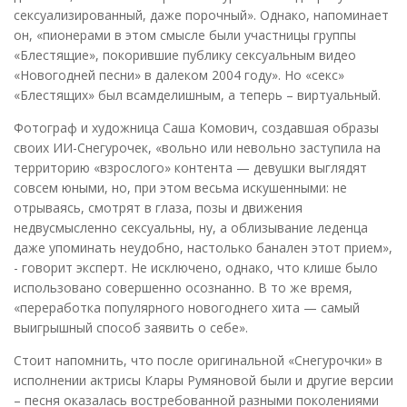
сексуализированный, даже порочный». Однако, напоминает
он, «пионерами в этом смысле были участницы группы
«Блестящие», покорившие публику сексуальным видео
«Новогодней песни» в далеком 2004 году». Но «секс»
«Блестящих» был всамделишным, а теперь – виртуальный.
Фотограф и художница Саша Комович, создавшая образы
своих ИИ-Снегурочек, «вольно или невольно заступила на
территорию «взрослого» контента — девушки выглядят
совсем юными, но, при этом весьма искушенными: не
отрываясь, смотрят в глаза, позы и движения
недвусмысленно сексуальны, ну, а облизывание леденца
даже упоминать неудобно, настолько банален этот прием»,
- говорит эксперт. Не исключено, однако, что клише было
использовано совершенно осознанно. В то же время,
«переработка популярного новогоднего хита — самый
выигрышный способ заявить о себе».
Стоит напомнить, что после оригинальной «Снегурочки» в
исполнении актрисы Клары Румяновой были и другие версии
– песня оказалась востребованной разными поколениями