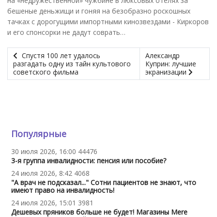
на «недружественной» чужбине в люксовых отелях за
бешеные деньжищи и гоняя на безобразно роскошных
тачках с дорогущими импортными кинозвездами - Киркоров
и его спонсорки не дадут соврать…
Спустя 100 лет удалось
Александр
разгадать одну из тайн культового
Куприн: лучшие
советского фильма
экранизации
Популярные
30 июля 2026, 16:00
44476
3-я группа инвалидности: пенсия или пособие?
24 июля 2026, 8:42
4068
"А врач не подсказал..." Сотни пациентов не знают, что
имеют право на инвалидность!
24 июля 2026, 15:01
3981
Дешевых пряников больше не будет! Магазины Mere