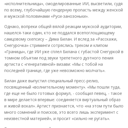
«исполнительницы», смоделированные ИИ, высветили, судя
по всему, глубочайшую гендерную пропасть между женской
и мужской половинами «Руси-занозоньки».
Однако, вопреки общей вялой реакции мужской аудитории,
нашелся-таки один, кто не поддался всепоглощающему
самцовому скепсису – Дима Билан. И вслед за «Расскажи,
Снегурочка» стриминги сотряслись треком и клипом
«Границы», где ИИ уже сплел Билана с губастой Снегуркой в
томном объятии под звуки трепетного дуэтного пения
артиста с «генеративной» визави: «Мы с тобой на
последней границе, где уже невозможно молчать».
Билан даже выпустил специальный пресс-релиз,
посвященный «волнительному моменту». «Мы пошли туда,
где еще не было готовых формул, - сообщил певец, - такое
в мире делается впервые: соединяется виртуальный образ
и живой вокал». Артист признается, что «на этом пути было
много сомнений и поисков, это всего лишь эксперимент с
неизвестной материей», и просит «сильно не ругать».