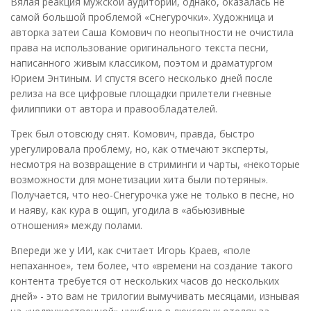
Вялая реакция мужской аудитории, однако, оказалась не
самой большой проблемой «Снегурочки». Художница и
авторка затеи Саша Комович по неопытности не очистила
права на использование оригинального текста песни,
написанного живым классиком, поэтом и драматургом
Юрием Энтиным. И спустя всего несколько дней после
релиза на все цифровые площадки прилетели гневные
филиппики от автора и правообладателей.
Трек был отовсюду снят. Комович, правда, быстро
урегулировала проблему, но, как отмечают эксперты,
несмотря на возвращение в стриминги и чарты, «некоторые
возможности для монетизации хита были потеряны».
Получается, что нео-Снегурочка уже не только в песне, но
и наяву, как кура в ощип, угодила в «абьюзивные
отношения» между полами.
Впереди же у ИИ, как считает Игорь Краев, «поле
непаханное», тем более, что «времени на создание такого
контента требуется от нескольких часов до нескольких
дней» - это вам не трилогии вымучивать месяцами, изнывая