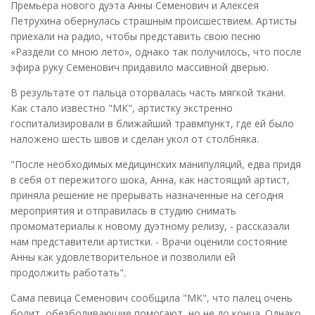
Премьера нового дуэта Анны Семенович и Алексея
Петрухина обернулась страшным происшествием. Артисты
приехали на радио, чтобы представить свою песню
«Раздели со мною лето», однако так получилось, что после
эфира руку Семенович придавило массивной дверью.
В результате от пальца оторвалась часть мягкой ткани.
Как стало известно "МК", артистку экстренно
госпитализировали в ближайший травмпункт, где ей было
наложено шесть швов и сделан укол от столбняка.
"После необходимых медицинских манипуляций, едва придя
в себя от пережитого шока, Анна, как настоящий артист,
приняла решение не прерывать назначенные на сегодня
мероприятия и отправилась в студию снимать
промоматериалы к новому дуэтному релизу, - рассказали
нам представители артистки. - Врачи оценили состояние
Анны как удовлетворительное и позволили ей
продолжить работать".
Сама певица Семенович сообщила "МК", что палец очень
болит, обезболивающие помогают, но не до конца. Однако,