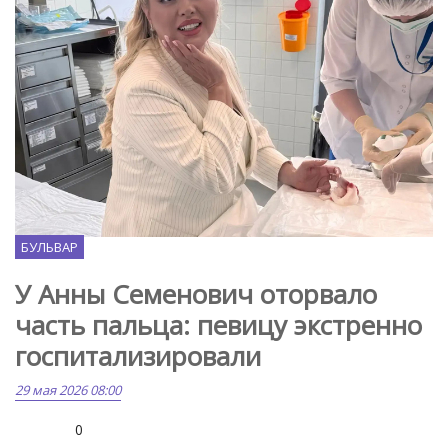
МК.ru
БУЛЬВАР
У Анны Семенович оторвало
часть пальца: певицу экстренно
госпитализировали
29 мая 2026 08:00
0