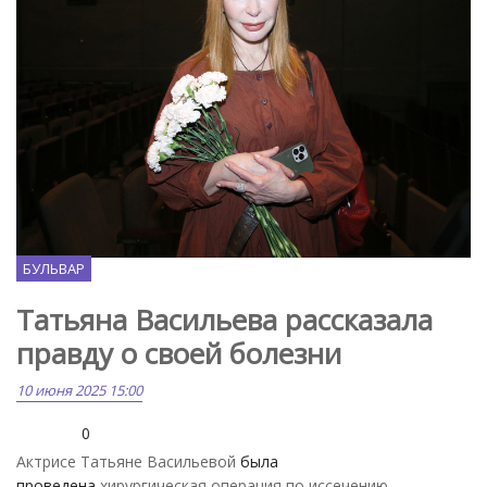
MK.ru
БУЛЬВАР
Татьяна Васильева рассказала
правду о своей болезни
10 июня 2025 15:00
0
Актрисе Татьяне Васильевой
была
проведена
хирургическая операция по иссечению