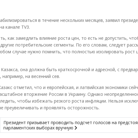
абилизироваться в течение нескольких месяцев, заявил презид
на канале TV3.
, как замедлить влияние роста цен, то есть не допустить, чт
другие потребительские сегменты. По его словам, следует рас
юбом случае нужно помнить, что полностью изолировать рост 
 Казакса, она должна быть краткосрочной и адресной, с предва
 например, на весенний сев.
азакс отметил, что и европейская, и латвийская экономики сей
омасштабное вторжение России в Украину. Однако неопределенно
ледить, чтобы избежать резкого роста инфляции. Нельзя исклю
 не преувеличивать и проявлять осторожность.
Президент призывает проводить подсчет голосов на предсто
парламентских выборах вручную