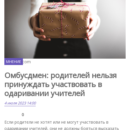
Unsplash.com
МНЕНИЕ
Омбусдмен: родителей нельзя
принуждать участвовать в
одаривании учителей
4 июля 2023 14:00
0
Если родители не хотят или не могут участвовать в
одаривании учителей, они не должны бояться высказать