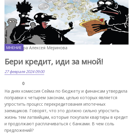
Карикатура Алексея Меринова
МНЕНИЕ
Бери кредит, иди за мной!
27 февраля 2024 09:00
0
На днях комиссия Сейма по бюджету и финансам утвердила
поправки к четырем законам, целью которых является
упростить процесс перекредитования ипотечных
заемщиков. Говорят, что это должно сильно упростить
жизнь тем латвийцам, которые покупали квартиры в кредит
и продолжают расплачиваться с банками. В чем соль
предложений?