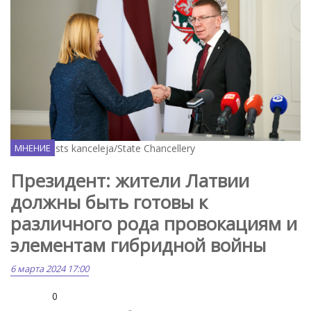
Flickr / Valsts kanceleja/State Chancellery
МНЕНИЕ
Президент: жители Латвии
должны быть готовы к
различного рода провокациям и
элементам гибридной войны
6 марта 2024 17:00
0