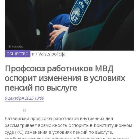
Facebook.com / Valsts policija
ОБЩЕСТВО
Профсоюз работников МВД
оспорит изменения в условиях
пенсий по выслуге
9 декабря 2025 13:00
0
Латвийский профсоюз работников внутренних дел
рассматривает возможность оспорить в Конституционном
суде (КС) изменения в условиях пенсий по выслуге,
сообщила эксперт по вопросам образования и занятости