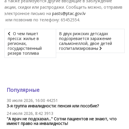
а также реализуются другие вводящие в заблуждение
акции, скидки или распродажи. Сообщить можно, отправив
электронное письмо на
pasts@ptac.gov.lv
или позвонив по телефону: 65452554.
О чем пишет
В двух рижских детсадах
пресса: жилье в
подозревается заражение
регионах,
сальмонеллой, двое детей
государственный
госпитализированы
резерв топлива
Популярные
30 июля 2026, 16:00
44251
3-я группа инвалидности: пенсия или пособие?
24 июля 2026, 8:42
3913
"А врач не подсказал..." Сотни пациентов не знают, что
имеют право на инвалидность!