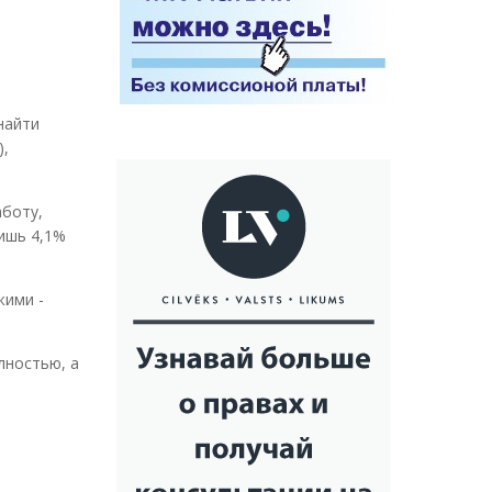
найти
),
аботу,
лишь 4,1%
жими -
лностью, а