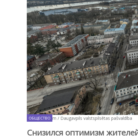
Facebook.com / Daugavpils valstspilsētas pašvaldība
ОБЩЕСТВО
Снизился оптимизм жителей