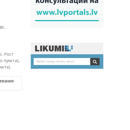
де,
с. Рост
о пункта),
нкта).
левания