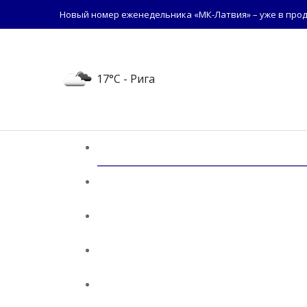
Новый номер еженедельника «МК-Латвия» – уже в прод
17°C
- Рига