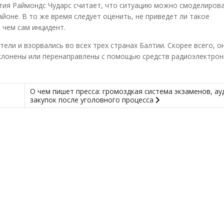
тия Раймондс Чударс считает, что ситуацию можно смоделирова
оне. В то же время следует оценить, не приведет ли такое
 чем сам инцидент.
ели и взорвались во всех трех странах Балтии. Скорее всего, о
тклонены или перенаправлены с помощью средств радиоэлектро
О чем пишет пресса: громоздкая система экзаменов, ау
закупок после уголовного процесса