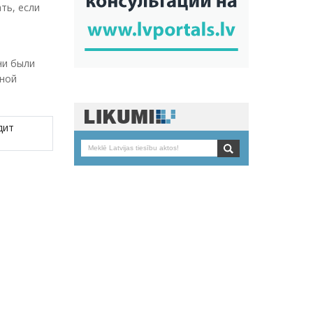
ть, если
ни были
нной
дит