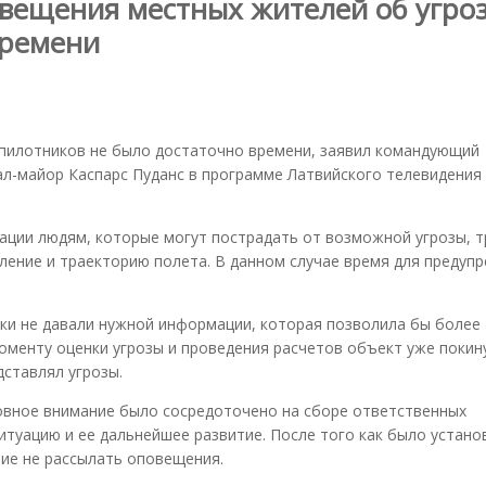
вещения местных жителей об угро
времени
спилотников не было достаточно времени, заявил командующий
л-майор Каспарс Пуданс в программе Латвийского телевидения
ации людям, которые могут пострадать от возможной угрозы, т
ение и траекторию полета. В данном случае время для предуп
ики не давали нужной информации, которая позволила бы более
моменту оценки угрозы и проведения расчетов объект уже покин
дставлял угрозы.
вное внимание было сосредоточено на сборе ответственных
туацию и ее дальнейшее развитие. После того как было устано
ие не рассылать оповещения.