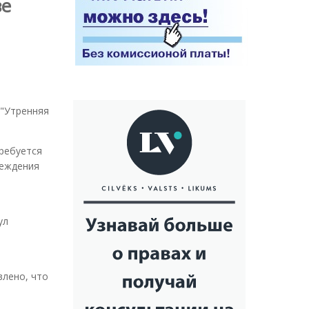
зе
 "Утренняя
ребуется
реждения
ул
влено, что