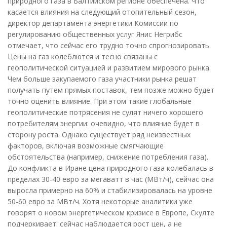
природного газа в Балтийском регионе обеспечена. Что
касается влияния на следующий отопительный сезон,
директор департамента энергетики Комиссии по
регулированию общественных услуг Янис Негрибс
отмечает, что сейчас его трудно точно спрогнозировать.
Цены на газ колеблются и тесно связаны с
геополитической ситуацией и развитием мирового рынка.
Чем больше закупаемого газа участники рынка решат
получать путем прямых поставок, тем позже можно будет
точно оценить влияние. При этом такие глобальные
геополитические потрясения не сулят ничего хорошего
потребителям энергии: очевидно, что влияние будет в
сторону роста. Однако существует ряд неизвестных
факторов, включая возможные смягчающие
обстоятельства (например, снижение потребления газа).
До конфликта в Иране цена природного газа колебалась в
пределах 30-40 евро за мегаватт в час (МВт/ч), сейчас она
выросла примерно на 60% и стабилизировалась на уровне
50-60 евро за МВт/ч. Хотя некоторые аналитики уже
говорят о новом энергетическом кризисе в Европе, Скулте
подчеркивает: сейчас наблюдается рост цен, а не