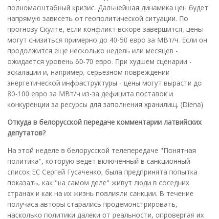
полномасштабный кризис. Дальнейшая динамика цен будет
напрямую зависеть от геополитической ситуации. По
прогнозу Скулте, если конфликт вскоре завершится, цены
могут снизиться примерно до 40-50 евро за МВт/ч. Если он
продолжится еще несколько недель или месяцев -
ожидается уровень 60-70 евро. При худшем сценарии -
эскалации и, например, серьезном повреждении
энергетической инфраструктуры - цены могут вырасти до
80-100 евро за МВт/ч из-за дефицита поставок и
конкуренции за ресурсы для заполнения хранилищ. (Diena)
Откуда в белорусской передаче комментарии латвийских
депутатов?
На этой неделе в белорусской телепередаче "Понятная
политика", которую ведет включенный в санкционный
список ЕС Сергей Гусаченко, была предпринята попытка
показать, как "на самом деле" живут люди в соседних
странах и как на их жизнь повлияли санкции. В течение
получаса авторы старались продемонстрировать,
насколько политики далеки от реальности, опровергая их