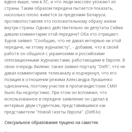
вдвое выше, чем в ЕС, и что люди массово уезжают из
страны. Таким образом передача пытается показать,
насколько плохо живется за пределами Беларуси,
противопоставляя это положительному образу жизни
внутри страны. Однако действительно ли депутаты Сейма
давали комментарии этой передаче? Оба это отрицают.
Буров заявил: "Сообщаю, что не давал интервью ни этой
передаче, ни этому журналисту", - добавив, что в своей
работе он общался с украинскими и российскими
оппозиционными журналистами, работающими в Европе. В
свою очередь Вилюмс также заявил порталу "Delfi", что не
давал комментариев телеканалу и подчеркнул, что его
позиция в отношении режима Александра Лукашенко
однозначна, поэтому участие в пропагандистских СМИ
было бы недопустимо. При этом он вспомнил, что
использованное в передаче заявление он сделал в
интервью двум студенткам, представившимся как
представители "Новой газеты Европа". (Delfi.lv)
Сексуальное образование пущено на самотек