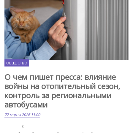
Freepik.com
ОБЩЕСТВО
О чем пишет пресса: влияние
войны на отопительный сезон,
контроль за региональными
автобусами
27 марта 2026 11:00
0