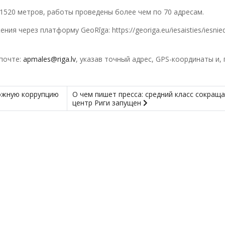
1520 метров, работы проведены более чем по 70 адресам.
 через платформу GeoRīga: https://georiga.eu/iesaisties/iesnie
почте:
apmales@riga.lv
, указав точный адрес, GPS-координаты и, 
ожную коррупцию
О чем пишет пресса: средний класс сокраща
центр Риги запущен