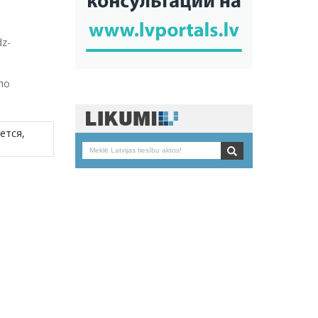
dz-
по
ется,