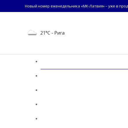
Новый номер еженедельника «МК-Латвия» – уже в прод
21°C
- Рига