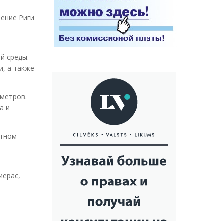
ление Риги
й среды.
и, а также
 метров.
а и
етном
иерас,