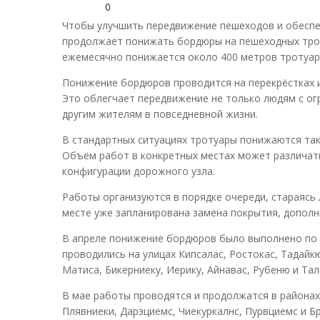
0
Чтобы улучшить передвижение пешеходов и обеспеч
продолжает понижать бордюры на пешеходных трот
ежемесячно понижается около 400 метров тротуар
Понижение бордюров проводится на перекрёстках и
Это облегчает передвижение не только людям с ог
другим жителям в повседневной жизни.
В стандартных ситуациях тротуары понижаются так
Объём работ в конкретных местах может различать
конфигурации дорожного узла.
Работы организуются в порядке очереди, стараясь 
месте уже запланирована замена покрытия, дополн
В апреле понижение бордюров было выполнено по 
проводились на улицах Кипсалас, Ростокас, Тадайк
Матиса, Бикерниеку, Иерику, Айнавас, Рубеню и Тал
В мае работы проводятся и продолжатся в районах 
Плявниеки, Дарзциемс, Чиекуркалнс, Пурвциемс и Бр