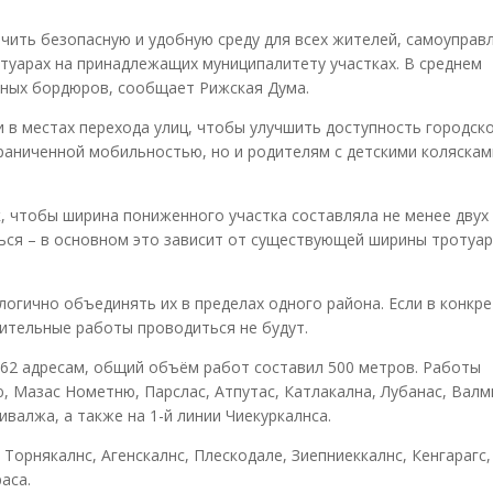
ить безопасную и удобную среду для всех жителей, самоуправ
уарах на принадлежащих муниципалитету участках. В среднем
ных бордюров, сообщает Рижская Дума.
 в местах перехода улиц, чтобы улучшить доступность городско
раниченной мобильностью, но и родителям с детскими коляскам
, чтобы ширина пониженного участка составляла не менее двух
ся – в основном это зависит от существующей ширины тротуар
логично объединять их в пределах одного района. Если в конкр
ительные работы проводиться не будут.
62 адресам, общий объём работ составил 500 метров. Работы
ю, Мазас Нометню, Парслас, Атпутас, Катлакална, Лубанас, Валм
ивалжа, а также на 1-й линии Чиекуркалнса.
Торнякалнс, Агенскалнс, Плескодале, Зиепниеккалнс, Кенгарагс,
аса.