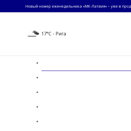
Новый номер еженедельника «МК-Латвия» – уже в прод
17°C
- Рига