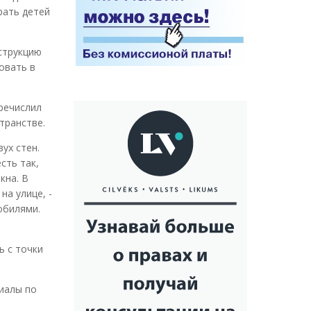
рать детей
струкцию
овать в
еречислил
транстве.
ух стен.
сть так,
кна. В
на улице, -
обилями.
ь с точки
риалы по