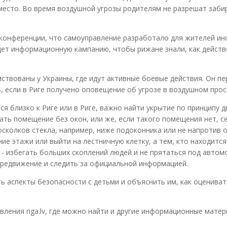
 место. Во время воздушной угрозы родителям не разрешат заби
-конференции, что самоуправление разработало для жителей ин
едет информационную кампанию, чтобы рижане знали, как действ
ствованы у Украины, где идут активные боевые действия. Он п
 если в Риге получено оповещение об угрозе в воздушном прос
 близко к Риге или в Риге, важно найти укрытие по принципу дв
ать помещение без окон, или же, если такого помещения нет, се
сколков стекла, например, ниже подоконника или не напротив о
е этажи или выйти на лестничную клетку, а тем, кто находится 
 - избегать больших скоплений людей и не прятаться под автом
ередвижение и следить за официальной информацией.
 аспекты безопасности с детьми и объяснить им, как оцениват
ления riga.lv, где можно найти и другие информационные мате