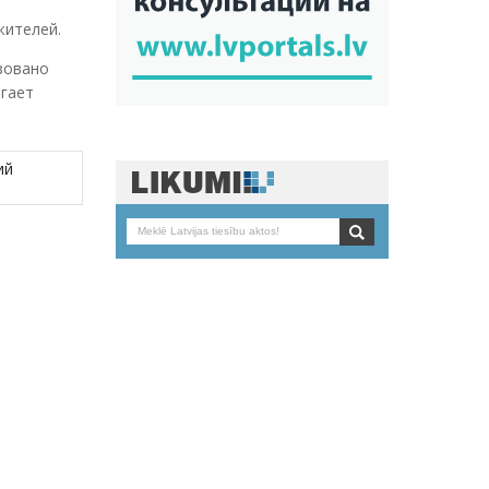
жителей.
изовано
агает
ий