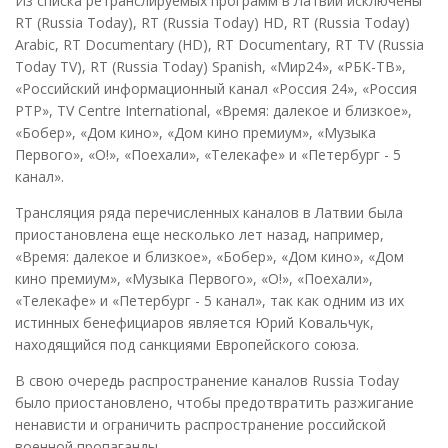
Из списка ретранслируемых программ в Латвии исключены
RT (Russia Today), RT (Russia Today) HD, RT (Russia Today)
Arabic, RT Documentary (HD), RT Documentary, RT TV (Russia
Today TV), RT (Russia Today) Spanish, «Мир24», «РБК-ТВ»,
«Российский информационный канал «Россия 24», «Россия
РТР», TV Centre International, «Время: далекое и близкое»,
«Бобер», «Дом кино», «Дом кино премиум», «Музыка
Первого», «О!», «Поехали», «Телекафе» и «Петербург - 5
канал».
Трансляция ряда перечисленных каналов в Латвии была
приостановлена еще несколько лет назад, например,
«Время: далекое и близкое», «Бобер», «Дом кино», «Дом
кино премиум», «Музыка Первого», «О!», «Поехали»,
«Телекафе» и «Петербург - 5 канал», так как одним из их
истинных бенефициаров является Юрий Ковальчук,
находящийся под санкциями Европейского союза.
В свою очередь распространение каналов Russia Today
было приостановлено, чтобы предотвратить разжигание
ненависти и ограничить распространение российской
военной пропаганды.