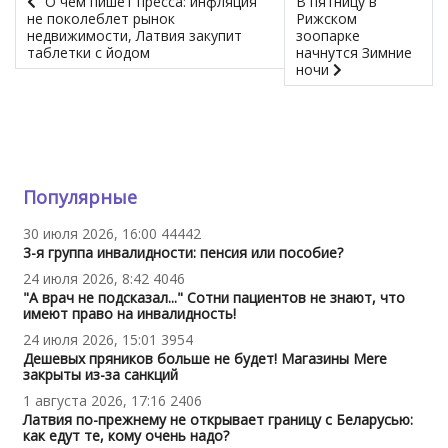
О чем пишет пресса: инфляция
В пятницу в
не поколеблет рынок
Рижском
недвижимости, Латвия закупит
зоопарке
таблетки с йодом
начнутся Зимние
ночи
Популярные
30 июля 2026, 16:00
44442
3-я группа инвалидности: пенсия или пособие?
24 июля 2026, 8:42
4046
"А врач не подсказал..." Сотни пациентов не знают, что
имеют право на инвалидность!
24 июля 2026, 15:01
3954
Дешевых пряников больше не будет! Магазины Mere
закрыты из-за санкций
1 августа 2026, 17:16
2406
Латвия по-прежнему не открывает границу с Беларусью:
как едут те, кому очень надо?