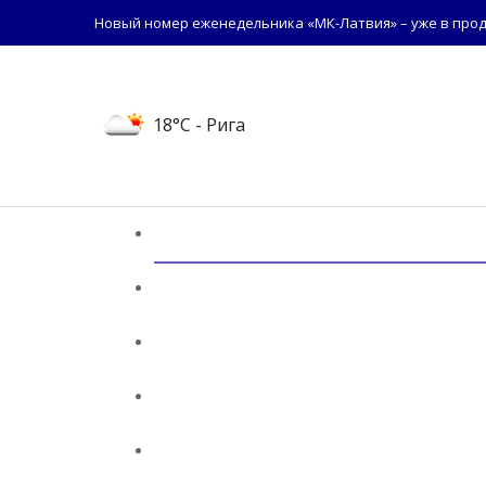
Новый номер еженедельника «МК-Латвия» – уже в прод
18°C
- Рига