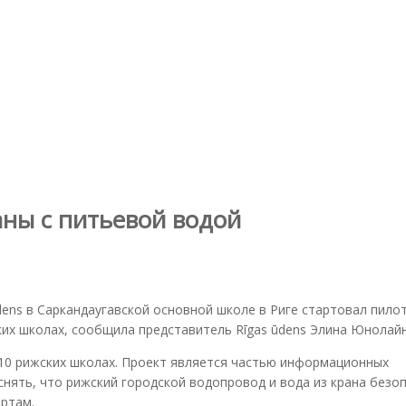
аны с питьевой водой
dens в Саркандаугавской основной школе в Риге стартовал пило
ких школах, сообщила представитель Rīgas ūdens Элина Юнолайн
 10 рижских школах. Проект является частью информационных
нять, что рижский городской водопровод и вода из крана безо
ртам.