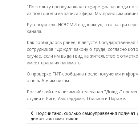
"Поскольку прозвучавшая в эфире фраза вводит в 
из повторов и из записи эфира. Мы приносим извине
Руководитель НСЭСМИ подчеркнул, что за три серь
канала.
Как сообщалось ранее, в августе Государственная 
сотрудников "Дождя" закону о труде, согласно кот
случае, если им выдан вид на жительство с отметко
имеет права их нанимать.
О проверке ГИТ сообщила после получения информа
а не рабочим визам.
Российский независимый телеканал "Дождь" времен
студий в Риге, Амстердаме, Тбилиси и Париже.
Подсчитано, сколько самоуправления получат д
демонтаж памятников