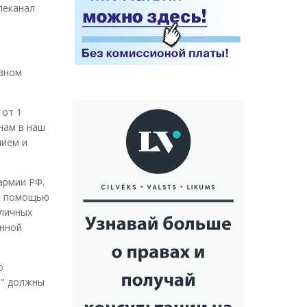
леканал
ивном
 от 1
нам в наш
нием и
армии РФ.
ся помощью
 личных
енной
о
е" должны