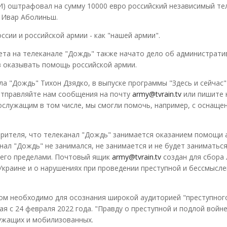
 оштрафовал на сумму 10000 евро российский независимый те
 Ивар Аболиньш.
сии и российской армии - как "нашей армии".
ета на телеканале "Дождь" также начато дело об администрат
в оказывать помощь российской армии.
ла "Дождь" Тихон Дзядко, в выпуске программы "Здесь и сейчас"
Отправляйте нам сообщения на почту
army@tvrain.tv
или пишите 
нослужащим в том числе, мы смогли помочь, например, с оснаще
 зрителя, что телеканал "Дождь" занимается оказанием помощи 
анал "Дождь" не занимался, не занимается и не будет занимать
а его пределами. Почтовый ящик
army@tvrain.tv
создан для сбора
Украине и о нарушениях при проведении преступной и бессмысл
ом необходимо для осознания широкой аудиторией "преступног
ая с 24 февраля 2022 года. "Правду о преступной и подлой войн
лужащих и мобилизованных.