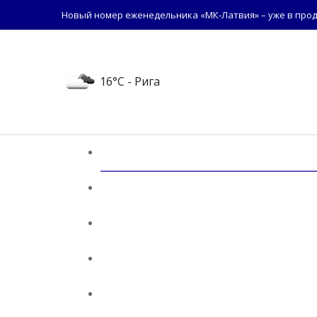
Новый номер еженедельника «МК-Латвия» – уже в прод
16°C
- Рига