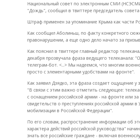
Национальный совет по электронным СМИ (НСЭСМИ)
"Дождь", сообщил в твиттере председатель совета
Штраф применен за упоминание Крыма как части Рос
Как сообщил Аболиньш, по факту конкретного сюж
правонарушении, а еще одно дело начато за призы
Как пояснил в твиттере главный редактор телекана
декабря прозвучала фраза ведущего телеканала: "
телеграм-бот. <...> Мы надеемся, что многим воен
просто с элементарными удобствами на фронте".
Как заявил Дзядко, эта фраза создает ощущение у
"В связи с этим важно отметить следующее: телек
с оснащением российской армии - на фронте или з
свидетельств о преступлениях российской армии в 
мобилизации в Российской Федерации".
По его словам, распространение информации об эт
характера действий российской руководства" начин
знать все российские граждане - включая военнос