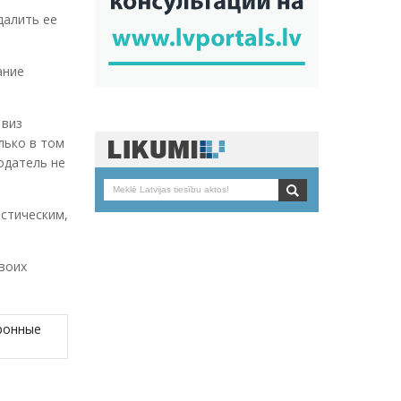
далить ее
ание
 виз
лько в том
тодатель не
стическим,
воих
ронные