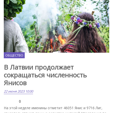
Momenti.lv
ОБЩЕСТВО
В Латвии продолжает
сокращаться численность
Янисов
22 июня 2023 10:00
0
На этой неделе именины отметит 46051 Янис и 9716 Лиг,