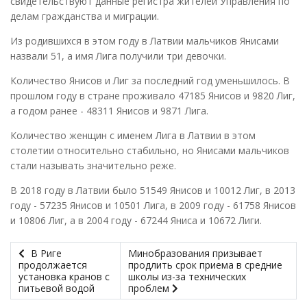
свидетельствуют данные регистра жителей Управления по
делам гражданства и миграции.
Из родившихся в этом году в Латвии мальчиков Янисами
назвали 51, а имя Лига получили три девочки.
Количество Янисов и Лиг за последний год уменьшилось. В
прошлом году в стране проживало 47185 Янисов и 9820 Лиг,
а годом ранее - 48311 Янисов и 9871 Лига.
Количество женщин с именем Лига в Латвии в этом
столетии относительно стабильно, но Янисами мальчиков
стали называть значительно реже.
В 2018 году в Латвии было 51549 Янисов и 10012 Лиг, в 2013
году - 57235 Янисов и 10501 Лига, в 2009 году - 61758 Янисов
и 10806 Лиг, а в 2004 году - 67244 Яниса и 10672 Лиги.
В Риге
Минобразования призывает
продолжается
продлить срок приема в средние
установка кранов с
школы из-за технических
питьевой водой
проблем