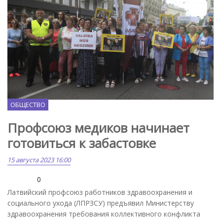
Lvsada.lv
ОБЩЕСТВО
Профсоюз медиков начинает
готовиться к забастовке
15 августа 2023 16:00
0
Латвийский профсоюз работников здравоохранения и
социального ухода (ЛПРЗСУ) предъявил Министерству
здравоохранения требования коллективного конфликта