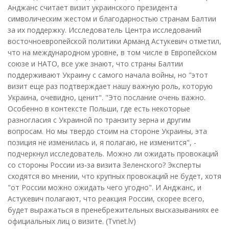
Анджанс считает визит украинского президента
символическим жестом и благодарностью странам Балтии
за их поддержку. Исследователь Центра исследований
восточноевропейской политики Арманд Астукевич отметил,
что на международном уровне, в том числе в Европейском
союзе и НАТО, все уже знают, что страны Балтии
поддерживают Украину с самого начала войны, но "этот
визит еще раз подтверждает нашу важную роль, которую
Украина, очевидно, ценит". "Это послание очень важно.
Особенно в контексте Польши, где есть некоторые
разногласия с Украиной по транзиту зерна и другим
вопросам. Но мы твердо стоим на стороне Украины, эта
позиция не изменилась и, я полагаю, не изменится", -
подчеркнул исследователь. Можно ли ожидать провокаций
со стороны России из-за визита Зеленского? Эксперты
сходятся во мнении, что крупных провокаций не будет, хотя
"от России можно ожидать чего угодно". И Анджанс, и
Астукевич полагают, что реакция России, скорее всего,
будет выражаться в пренебрежительных высказываниях ее
официальных лиц о визите. (Tvnet.lv)