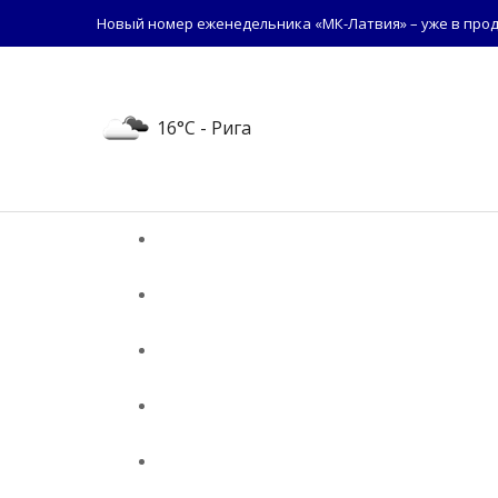
Новый номер еженедельника «МК-Латвия» – уже в прод
16°C
- Рига