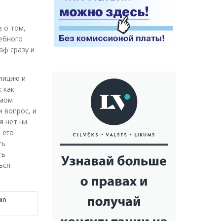
е о том,
дебного
аф сразу и
лицию и
 как
амом
 вопрос, и
я нет ни
 его
ть
ть
ься.
ию