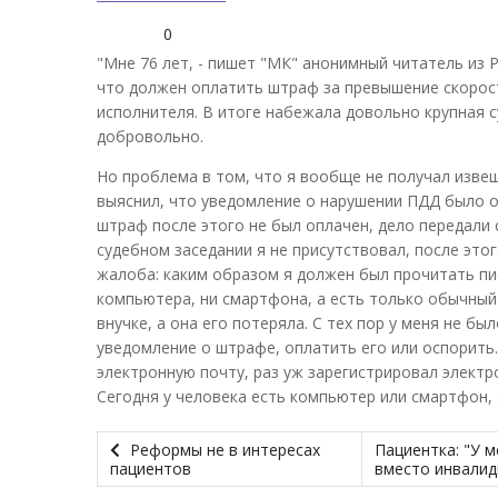
0
"Мне 76 лет, - пишет "МК" анонимный читатель из Р
что должен оплатить штраф за превышение скорост
исполнителя. В итоге набежала довольно крупная с
добровольно.
Но проблема в том, что я вообще не получал изве
выяснил, что уведомление о нарушении ПДД было о
штраф после этого не был оплачен, дело передали
судебном заседании я не присутствовал, после это
жалоба: каким образом я должен был прочитать пис
компьютера, ни смартфона, а есть только обычный
внучке, а она его потеряла. С тех пор у меня не 
уведомление о штрафе, оплатить его или оспорить
электронную почту, раз уж зарегистрировал электр
Сегодня у человека есть компьютер или смартфон, а 
Реформы не в интересах
Пациентка: "У 
пациентов
вместо инвалидн