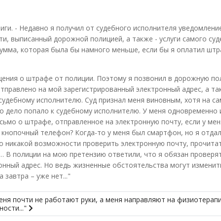
иги. - Недавно я получил от судебного исполнителя уведомлени
и, выписанный дорожной полицией, а также - услуги самого су
умма, которая была бы намного меньше, если бы я оплатил штр
щения о штрафе от полиции. Поэтому я позвонил в дорожную по
тправлено на мой зарегистрированный электронный адрес, а так
 судебному исполнителю. Суд признал меня виновным, хотя на с
го дело попало к судебному исполнителю. У меня одновременно и
ьмо о штрафе, отправленное на электронную почту, если у мен
 кнопочный телефон? Когда-то у меня был смартфон, но я отдал
было никакой возможности проверить электронную почту, прочита
… В полиции на мою претензию ответили, что я обязан проверя
онный адрес. Но ведь жизненные обстоятельства могут изменит
завтра – уже нет..."
меня почти не работают руки, а меня направляют на физиотерап
ости..."