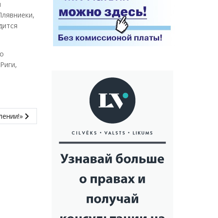
и
Плявниеки,
дится
но
Риги,
лении!»