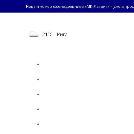
Новый номер еженедельника «МК-Латвия» – уже в прод
21°C
- Рига