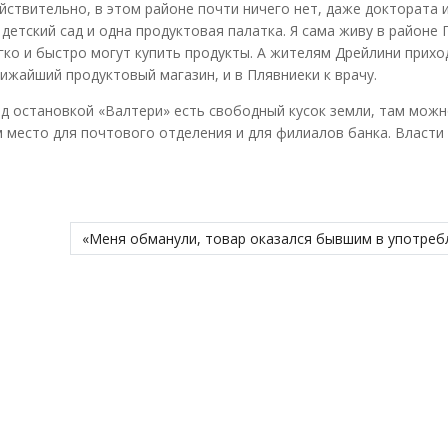
йствительно, в этом районе почти ничего нет, даже доктората 
детский сад и одна продуктовая палатка. Я сама живу в районе 
гко и быстро могут купить продукты. А жителям Дрейлини прихо
лижайший продуктовый магазин, и в Плявниеки к врачу.
ед остановкой «Валтери» есть свободный кусок земли, там мож
 место для почтового отделения и для филиалов банка. Власти 
«Меня обманули, товар оказался бывшим в употреб