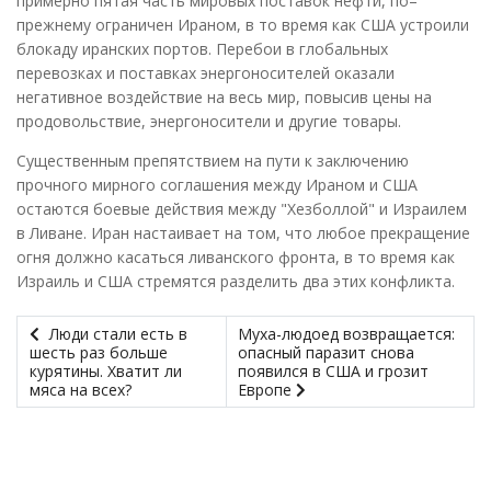
примерно пятая часть мировых поставок нефти, по–
прежнему ограничен Ираном, в то время как США устроили
блокаду иранских портов. Перебои в глобальных
перевозках и поставках энергоносителей оказали
негативное воздействие на весь мир, повысив цены на
продовольствие, энергоносители и другие товары.
Существенным препятствием на пути к заключению
прочного мирного соглашения между Ираном и США
остаются боевые действия между "Хезболлой" и Израилем
в Ливане. Иран настаивает на том, что любое прекращение
огня должно касаться ливанского фронта, в то время как
Израиль и США стремятся разделить два этих конфликта.
Люди стали есть в
Муха-людоед возвращается:
шесть раз больше
опасный паразит снова
курятины. Хватит ли
появился в США и грозит
мяса на всех?
Европе