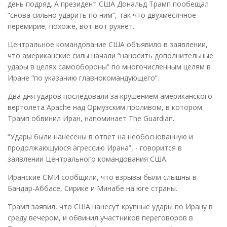
день подряд. А президент США Дональд Трамп пообещал
“снова сильно ударить по ним”, так что двухмесячное
перемирие, похоже, вот-вот рухнет.
Центральное командование США объявило в заявлении,
что американские силы начали “наносить дополнительные
удары в целях самообороны” по многочисленным целям в
Иране “по указанию главнокомандующего”.
Два дня ударов последовали за крушением американского
вертолета Apache над Ормузским проливом, в котором
Трамп обвинил Иран, напоминает The Guardian.
“Удары были нанесены в ответ на необоснованную и
продолжающуюся агрессию Ирана”, - говорится в
заявлении Центрального командования США.
Иранские СМИ сообщили, что взрывы были слышны в
Бандар-Аббасе, Сирике и Минабе на юге страны.
Трамп заявил, что США нанесут крупные удары по Ирану в
среду вечером, и обвинил участников переговоров в