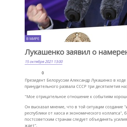
В МИРЕ
Лукашенко заявил о намере
15 октября 2021 13:00
0
Президент Белоруссии Александр Лукашенко в ходе 
принудительного развала СССР три десятилетия наз
"Мое отрицательное отношение к событиям хорошо и
Он высказал мнение, что в той ситуации создание 
республики от хаоса и экономического коллапса", 
постсоветским странам следует объединять усилия 
ждет".