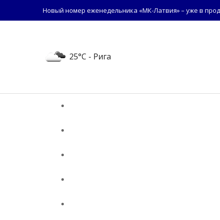
Новый номер еженедельника «МК-Латвия» – уже в прод
25°C
- Рига