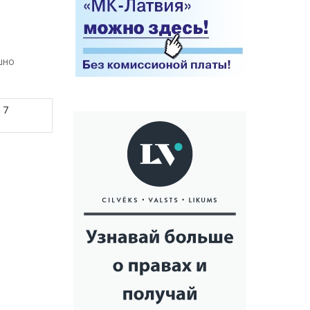
шно
 7