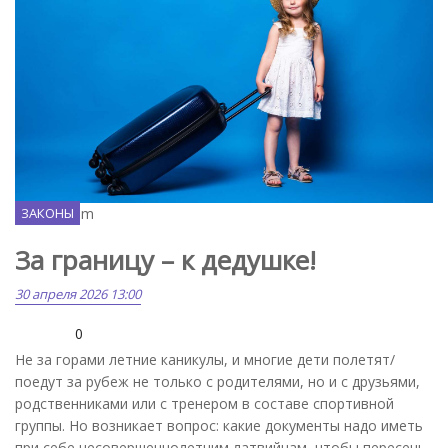
Freepik.com
ЗАКОНЫ
За границу – к дедушке!
30 апреля 2026 13:00
0
Не за горами летние каникулы, и многие дети полетят/
поедут за рубеж не только с родителями, но и с друзьями,
родственниками или с тренером в составе спортивной
группы. Но возникает вопрос: какие документы надо иметь
при себе несовершеннолетним латвийцам, чтобы пересечь