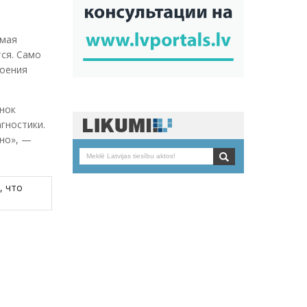
имая
тся. Само
роения
енок
гностики.
нно», —
, что