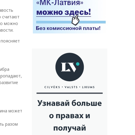
авость
о считают
его можно
вости.
 поясняет
ембра
пропадают,
 развитие
чина может
ть разом