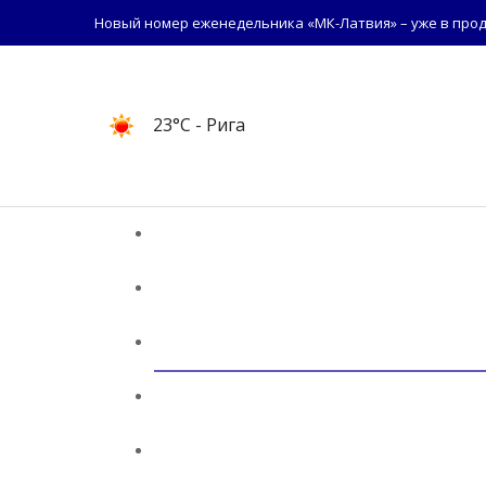
Новый номер еженедельника «МК-Латвия» – уже в прод
23°C
- Рига