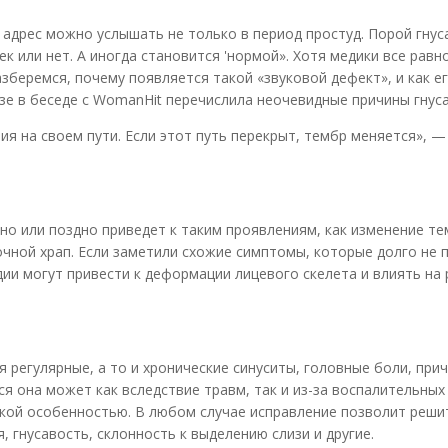
й адрес можно услышать не только в период простуд. Порой гнус
к или нет. А иногда становится 'нормой». Хотя медики все равн
зберемся, почему появляется такой «звуковой дефект», и как 
е в беседе с WomanHit перечислила неочевидные причины гнуса
ия на своем пути. Если этот путь перекрыт, тембр меняется», —
но или поздно приведет к таким проявлениям, как изменение т
очной храп. Если заметили схожие симптомы, которые долго не 
ии могут привести к деформации лицевого скелета и влиять на
регулярные, а то и хронические синуситы, головные боли, при
я она может как вследствие травм, так и из-за воспалительных
кой особенностью. В любом случае исправление позволит реши
, гнусавость, склонность к выделению слизи и другие.