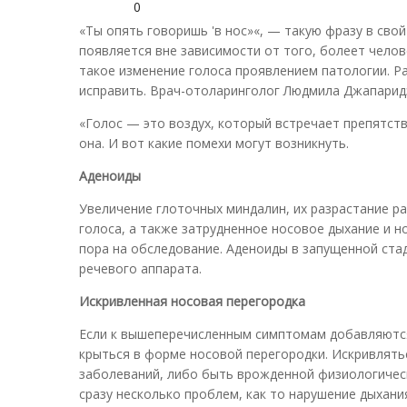
0
«Ты опять говоришь 'в нос»«, — такую фразу в сво
появляется вне зависимости от того, болеет челове
такое изменение голоса проявлением патологии. Ра
исправить. Врач-отоларинголог Людмила Джапаридз
«Голос — это воздух, который встречает препятств
она. И вот какие помехи могут возникнуть.
Аденоиды
Увеличение глоточных миндалин, их разрастание ра
голоса, а также затрудненное носовое дыхание и н
пора на обследование. Аденоиды в запущенной стад
речевого аппарата.
Искривленная носовая перегородка
Если к вышеперечисленным симптомам добавляются 
крыться в форме носовой перегородки. Искривлятьс
заболеваний, либо быть врожденной физиологичес
сразу несколько проблем, как то нарушение дыхания