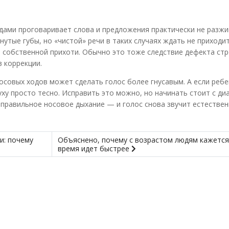
одами проговаривает слова и предложения практически не разж
нутые губы, но «чистой» речи в таких случаях ждать не приходи
о собственной прихоти. Обычно это тоже следствие дефекта ст
 коррекции.
осовых ходов может сделать голос более гнусавым. А если реб
ху просто тесно. Исправить это можно, но начинать стоит с диа
 правильное носовое дыхание — и голос снова звучит естестве
и: почему
Объяснено, почему с возрастом людям кажется
время идет быстрее