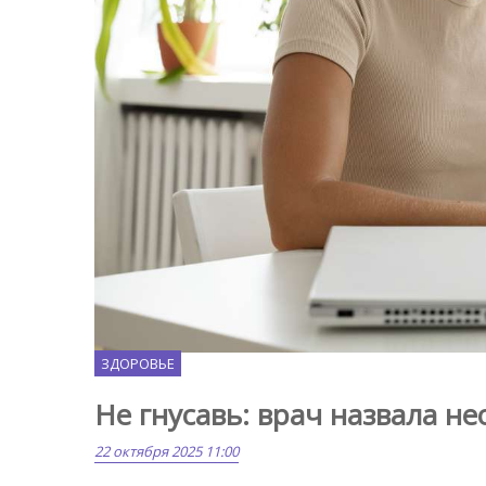
Freepik.com
ЗДОРОВЬЕ
Не гнусавь: врач назвала 
22 октября 2025 11:00