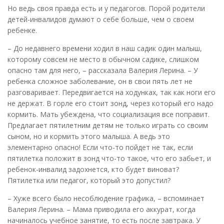
Но ведь своя правда есть и у педагогов. Порой родители
детей-инвалидов думают о себе больше, чем о своем
ребенке.
– До недавнего времени ходил в наш садик один малыш,
которому совсем не место в обычном садике, слишком
опасно там для него, – рассказала Валерия Лерина. – У
ребенка сложное заболевание, он в свои пять лет не
разговаривает. Передвигается на ходунках, так как ноги его
не держат. В горле его стоит зонд, через который его надо
кормить. Мать убеждена, что социализация все поправит.
Предлагает пятилетним детям не только играть со своим
сыном, но и кормить этого малыша. А ведь это
элементарно опасно! Если что-то пойдет не так, если
пятилетка положит в зонд что-то такое, что его забьет, и
ребенок-инвалид задохнется, кто будет виноват?
Пятилетка или педагог, который это допустил?
– Хуже всего было несоблюдение графика, – вспоминает
Валерия Лерина. – Мама приводила его аккурат, когда
начиналось учебное занятие, то есть после завтрака. У