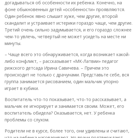
догадываться об особенности их ребенка. Конечно, на
фоне обыкновенных детей «особенности» проявляются.
Один ребенок явно слышит хуже, чем другие, второй
скандалит и устраивает истерики гораздо чаще, чем другие.
Третий очень сильно задумывается, и его гораздо сложнее
чем-то увлечь, четвертый не может усидеть на месте ни
минуты.
– Чаще всего это обнаруживается, когда возникает какой-
либо конфликт, – рассказывает «МК-Латвии» педагог
рижского детсада Ирина Савичева. – Причем это
происходит не только с драчунами. Представьте себе, вся
группа занимается рисованием, один мальчик упорно
играет в кубики.
Воспитатель что-то показывает, что-то рассказывает, а
мальчик ее игнорирует и занимается своим. Может, его
воспитатель обидела? Оказывается, нет. У ребенка
проблемы со слухом.
Родители не в курсе, более того, они удивлены и считают,
что на ребенка наговаривают. Но врачи подтверждают