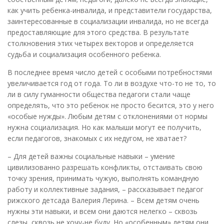
как учить ребенка-инвалида, и представители государства,
заинтересованные в социализации инвалида, но не всегда
предоставляющие для этого средства. В результате
столкновения этих четырех векторов и определяется
судьба и социализация особенного ребенка.
В последнее время число детей с особыми потребностями
увеличивается год от года. То ли в воздухе что-то не то, то
ли в силу гуманности общества педагоги стали чаще
определять, что это ребенок не просто бесится, это у него
«особые нужды». Любым детям с отклонениями от нормы
нужна социализация. Но как малыши могут ее получить,
если педагогов, знакомых с их недугом, не хватает?
– Для детей важны социальные навыки – умение
цивилизованно разрешать конфликты, отстаивать свою
точку зрения, принимать чужую, выполнять командную
работу и коллективные задания, – рассказывает педагог
рижского детсада Валерия Лерина. – Всем детям очень
нужны эти навыки, и всем они даются нелегко – сквозь
слезы, сквозь не хочу-не буду. Но «особенным» детям они