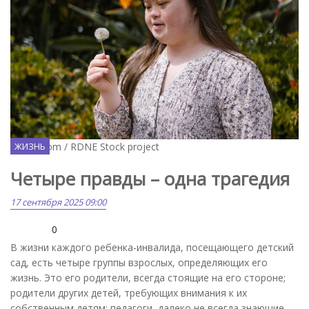
Pexels.com / RDNE Stock project
ЖИЗНЬ
Четыре правды – одна трагедия
17 сентября 2025 09:00
0
В жизни каждого ребенка-инвалида, посещающего детский
сад, есть четыре группы взрослых, определяющих его
жизнь. Это его родители, всегда стоящие на его стороне;
родители других детей, требующих внимания к их
собственным детям; педагоги, далеко не всегда знающие,