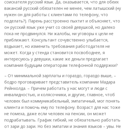
соискателя русский язык. Да, оказывается, что для обеих
вакансий русский обязателен не менее, чем латышский (ну
нужен он для работы с клиентами по телефону, что
поделать?). Парень расстроенно пыхтит и объясняет, что
он русский язык уже учит со своей девушкой, но далеко
пока не продвинулся. Ни жалобы, ни уговоры к цели не
приближают. Консультант сочувственно улыбается,
вздыхает, но изменить требования работодателя не
может. Когда у стенда становится посвободнее, я
интересуюсь у девушки, какие же деньги предлагает
компания будущим операторам телефонной поддержки?
– От минимальной зарплаты и гораздо, гораздо выше, –
бодро проговаривает представитель компании Мадара
Рейнхолда. – Причем работать у нас могут и люди с
инвалидностью, и колясочники, и другие, главное, чтоб
человек был коммуникабельный, эмпатичный, мог понять
клиента и помочь ему по телефону. Возраст для нас тоже
не помеха, даже если человек на пенсии, он может
подрабатывать. График гибкий, не обязательно работать
от зари до зари. Но без эмпатии и знания языков – увы. Не