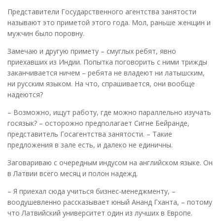
Представители Государственного агентства занятости
называют это приметой этого года. Мол, раньше женщин и
мужчин было поровну.
Замечаю и другую примету – смуглых ребят, явно
приехавших из Индии. Попытка поговорить с ними трижды
заканчивается ничем – ребята не владеют ни латышским,
ни русским языком. На что, спрашивается, они вообще
надеются?
– Возможно, ищут работу, где можно параллельно изучать
госязык? – осторожно предполагает Сигне Бейранде,
представитель Госагентства занятости. – Такие
предложения в зале есть, и далеко не единичны.
Заговариваю с очередным индусом на английском языке. Он
в Латвии всего месяц и полон надежд.
– Я приехал сюда учиться бизнес-менеджменту, –
воодушевленно рассказывает юный Ананд Гханта, – потому
что Латвийский университет один из лучших в Европе.