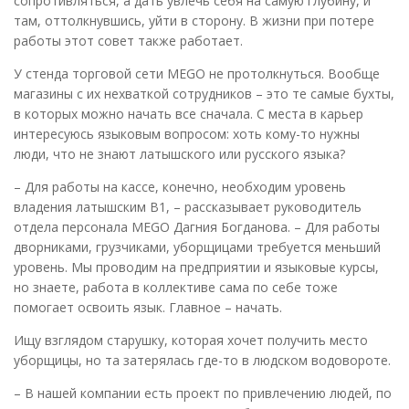
сопротивляться, а дать увлечь себя на самую глубину, и
там, оттолкнувшись, уйти в сторону. В жизни при потере
работы этот совет также работает.
У стенда торговой сети MEGO не протолкнуться. Вообще
магазины с их нехваткой сотрудников – это те самые бухты,
в которых можно начать все сначала. С места в карьер
интересуюсь языковым вопросом: хоть кому-то нужны
люди, что не знают латышского или русского языка?
– Для работы на кассе, конечно, необходим уровень
владения латышским B1, – рассказывает руководитель
отдела персонала MEGO Дагния Богданова. – Для работы
дворниками, грузчиками, уборщицами требуется меньший
уровень. Мы проводим на предприятии и языковые курсы,
но знаете, работа в коллективе сама по себе тоже
помогает освоить язык. Главное – начать.
Ищу взглядом старушку, которая хочет получить место
уборщицы, но та затерялась где-то в людском водовороте.
– В нашей компании есть проект по привлечению людей, по