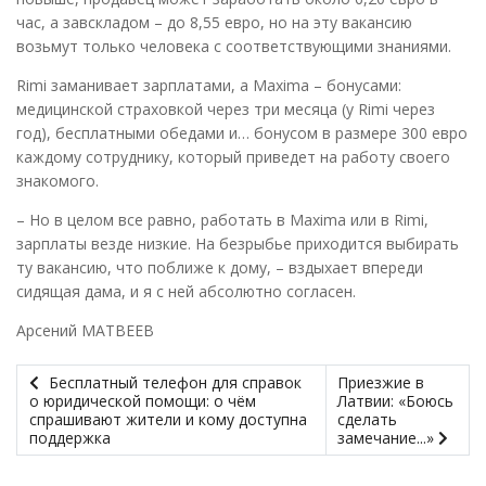
час, а завскладом – до 8,55 евро, но на эту вакансию
возьмут только человека с соответствующими знаниями.
Rimi заманивает зарплатами, а Maxima – бонусами:
медицинской страховкой через три месяца (у Rimi через
год), бесплатными обедами и… бонусом в размере 300 евро
каждому сотруднику, который приведет на работу своего
знакомого.
– Но в целом все равно, работать в Maxima или в Rimi,
зарплаты везде низкие. На безрыбье приходится выбирать
ту вакансию, что поближе к дому, – вздыхает впереди
сидящая дама, и я с ней абсолютно согласен.
Арсений МАТВЕЕВ
Бесплатный телефон для справок
Приезжие в
о юридической помощи: о чём
Латвии: «Боюсь
спрашивают жители и кому доступна
сделать
поддержка
замечание...»