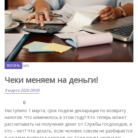
Freepik.com
ЖИЗНЬ
Чеки меняем на деньги!
9 марта 2026 09:00
0
Наступило 1 марта, срок подачи декларации по возврату
налогов. Что изменилось в этом году? Кто теперь может
рассчитывать на получение денег от Службы госдоходов, а
кто – нет? Что делать, если человек совсем не разбирается
в системе возврата налогов, но тоже хочет «испытать